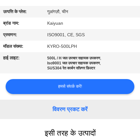
गुणवत्ता
उत्पत्ति के प्लेस:
गुआंगज़ौ, चीन
नियंत्रण
ब्रांड नाम:
Kaiyuan
संपर्क
प्रमाणन:
ISO9001, CE, SGS
करें
मॉडल संख्या:
KYRO-500LPH
हाई लाइट:
,
500L / H जल उपचार सहायक उपकरण
,
एक
Iso9001 जल उपचार सहायक उपकरण
SUS304 रेत कार्बन सॉफ़्नर फ़िल्टर
उद्धरण
का
हमसे संपर्क करें!
अनुरोध
करें
विवरण प्रकट करें
COMPANY
इसी तरह के उत्पादों
NEWS