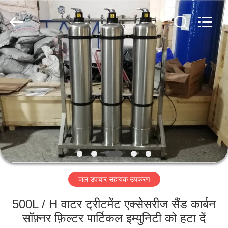
Kai
Yuan
Water
Treatment
Equipment
Co.,
Ltd..
All
घर
Rights
Reserved.
उत्पादों
हमारे
बारे
में
जल उपचार सहायक उपकरण
कारखाना
भ्रमण
500L / H वाटर ट्रीटमेंट एक्सेसरीज सैंड कार्बन
सॉफ़्नर फ़िल्टर पार्टिकल इम्युनिटी को हटा दें