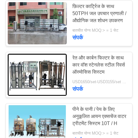
फ़िल्टर कार्ट्रिज के साथ
50TPH जल उपचार प्रणाली /
21
औद्योगिक जल शोधन उपकरण
आयन एक्सचेंज वाटर
बातचीत योग्य MOQ:> = 1 सेट
संपर्क
ट्रीटमेंट सिस्टम
रेत और कार्बन फिल्टर के साथ
कार वॉश स्टेनलेस स्टील रिवर्स
ऑस्मोसिस सिस्टम
34
USD1650/set-USD3155/set MOQ:> = 1 सेट
संपर्क
समुद्री जल विलवणीकरण
प्रणाली
पीने के पानी / पेय के लिए
अनुकूलित आयन एक्सचेंज वाटर
ट्रीटमेंट सिस्टम 10T / H
बातचीत योग्य MOQ:> = 1 सेट