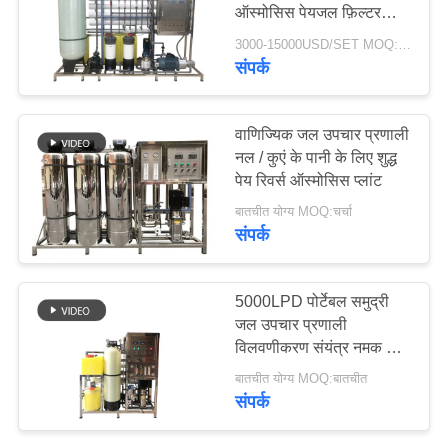
ऑस्मोसिस पेयजल फ़िल्टर
उपचार आरओ प्लांट
3000-15000USD/SET MOQ:एक सेट
साइटमैप
संपर्क
54
अल्ट्राफिल्ट्रेशन मेम्ब्रेन
PRIVACY
वाणिज्यिक जल उपचार प्रणाली
सिस्टम
POLICY
नल / कुएं के पानी के लिए शुद्ध
पेय रिवर्स ऑस्मोसिस प्लांट
बातचीत योग्य MOQ:चर्चा
संपर्क
29
5000LPD पोर्टेबल समुद्री
आयरन रिमूवल वाटर
जल उपचार प्रणाली
विलवणीकरण संयंत्र नमक जल
सिस्टम
उपचार पीने के लिए
बातचीत योग्य MOQ:बातचीत
संपर्क