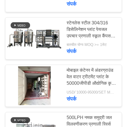
गुणवत्ता
संपर्क
नियंत्रण
स्टेनलेस स्टील 304/316
106
डिसेलिनेशन प्लांट पेयजल
संपर्क
उपचार प्रणाली स्कूल कैंपस
Ultrapure जल प्रणाली
करें
रिवर्स ऑस्मोसिस वॉटर फ़िल्टर
बातचीत योग्य MOQ:>= 1सेट
संपर्क
एक
उद्धरण
मोबाइल कंटेनर में अंडरग्राउंड
वेल वाटर ट्रीटमेंट प्लांट के
का
50000जीपीडी औद्योगिक कृषि
82
अनुरोध
रिवर्स ऑस्मोसिस आरओ
USD/`10000-95000/SET MOQ:1 सेट
करें
सिस्टम
संपर्क
पानी सॉफ़्नर प्रणाली
COMPANY
500LPH नमक समुद्री जल
NEWS
विलवणीकरण प्रणाली रिवर्स