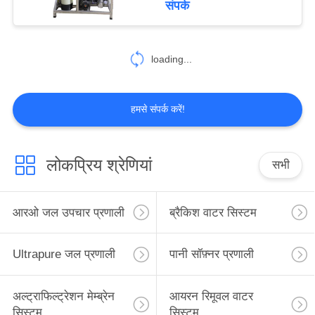
संपर्क
11
स्वचालित जल भराव
loading...
प्रणाली
हमसे संपर्क करें!
लोकप्रिय श्रेणियां
सभी
12
ओजोन नसबंदी प्रणाली
आरओ जल उपचार प्रणाली
ब्रैकिश वाटर सिस्टम
Ultrapure जल प्रणाली
पानी सॉफ़्नर प्रणाली
अल्ट्राफिल्ट्रेशन मेम्ब्रेन
आयरन रिमूवल वाटर
सिस्टम
सिस्टम