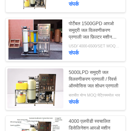
गुणवत्ता
संपर्क
नियंत्रण
पोर्टेबल 1500GPD आरओ
106
समुद्री जल विलवणीकरण
संपर्क
प्रणाली जल फ़िल्टर मशीन
Ultrapure जल प्रणाली
करें
2000 से 5000 लीटर प्रति
USD/`4000-6500/SET MOQ:1 सेट
दिन
संपर्क
एक
उद्धरण
5000LPD समुद्री जल
विलवणीकरण प्रणाली / रिवर्स
का
ऑस्मोसिस जल शोधन प्रणाली
82
अनुरोध
बातचीत योग्य MOQ:येट्रियममोल भाव
करें
संपर्क
पानी सॉफ़्नर प्रणाली
COMPANY
4000 एलपीडी स्वचालित
NEWS
डिसेलिनेशन आरओ मशीन