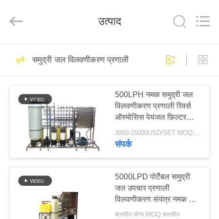
Kai
Yuan
Water
उत्पाद
Treatment
Equipment
Co.,
Ltd..
All
घर
Rights
279
Reserved.
समुद्री जल विलवणीकरण प्रणाली
आरओ जल उपचार
उत्पादों
प्रणाली
500LPH नमक समुद्री जल
विलवणीकरण प्रणाली रिवर्स
हमारे
ऑस्मोसिस पेयजल फ़िल्टर
बारे
उपचार आरओ प्लांट
3000-15000USD/SET MOQ:एक सेट
संपर्क
में
99
कारखाना
5000LPD पोर्टेबल समुद्री
ब्रैकिश वाटर सिस्टम
जल उपचार प्रणाली
भ्रमण
विलवणीकरण संयंत्र नमक जल
उपचार पीने के लिए
बातचीत योग्य MOQ:बातचीत