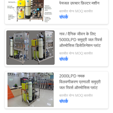
पेयजल उपचार फ़िल्टर मशीन
बातचीत योग्य MOQ:बातचीत
साइटमैप
संपर्क
54
अल्ट्राफिल्ट्रेशन मेम्ब्रेन
PRIVACY
नाव / दैनिक जीवन के लिए
सिस्टम
POLICY
5000LPD समुद्री जल रिवर्स
ऑस्मोसिस डिसेलिनेशन प्लांट
बातचीत योग्य MOQ:बातचीत
संपर्क
29
2000LPD नमक
आयरन रिमूवल वाटर
विलवणीकरण प्रणाली समुद्री
जल रिवर्स ऑस्मोसिस प्लांट
सिस्टम
बातचीत योग्य MOQ:बातचीत
संपर्क