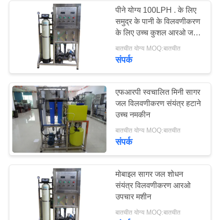
पीने योग्य 100LPH . के लिए
समुद्र के पानी के विलवणीकरण
21
के लिए उच्च कुशल आरओ जल
आयन एक्सचेंज वाटर
शोधक मशीन
बातचीत योग्य MOQ:बातचीत
संपर्क
ट्रीटमेंट सिस्टम
एफआरपी स्वचालित मिनी सागर
जल विलवणीकरण संयंत्र हटाने
उच्च नमकीन
34
बातचीत योग्य MOQ:बातचीत
संपर्क
समुद्री जल विलवणीकरण
प्रणाली
मोबाइल सागर जल शोधन
संयंत्र विलवणीकरण आरओ
उपचार मशीन
बातचीत योग्य MOQ:बातचीत