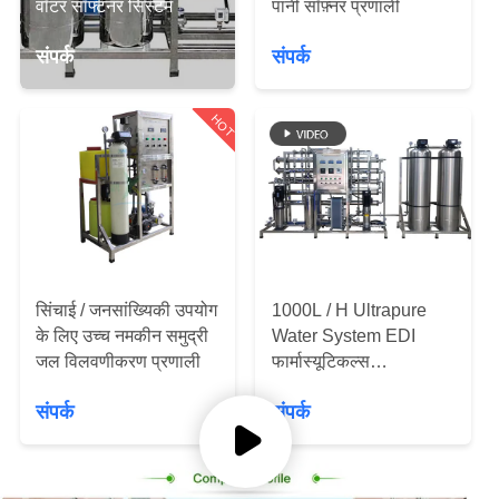
वॉटर सॉफ्टनर सिस्टम
पानी सॉफ़्नर प्रणाली
गुणवत्ता
नियंत्रण
संपर्क
संपर्क
संपर्क
HOT
करें
एक
उद्धरण
का
सिंचाई / जनसांख्यिकी उपयोग
1000L / H Ultrapure
के लिए उच्च नमकीन समुद्री
Water System EDI
अनुरोध
जल विलवणीकरण प्रणाली
फार्मास्यूटिकल्स
करें
इलेक्ट्रॉनिक्स
संपर्क
संपर्क
COMPANY
NEWS