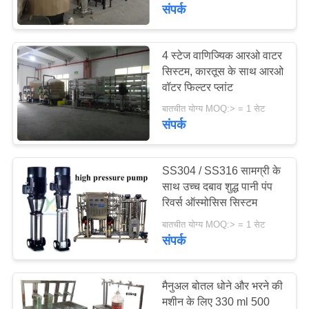
गुणवत्ता
संपर्क
नियंत्रण
4 स्टेज वाणिज्यिक आरओ वाटर
सिस्टम, कारतूस के साथ आरओ
संपर्क
वॉटर फिल्टर प्लांट
करें
बातचीत योग्य MOQ:> = 1 सेट
संपर्क
एक
उद्धरण
SS304 / SS316 सामग्री के
साथ उच्च दबाव शुद्ध पानी पंप
का
रिवर्स ऑस्मोसिस सिस्टम
अनुरोध
बातचीत योग्य MOQ:> = 1 सेट
करें
संपर्क
COMPANY
मैनुअल बोतल धोने और भरने की
NEWS
मशीन के लिए 330 ml 500