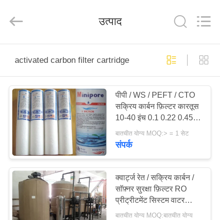
Kai
Yuan
Water
उत्पाद
Treatment
Equipment
Co.,
Ltd..
All
घर
Rights
Reserved.
activated carbon filter cartridge
उत्पादों
पीपी / WS / PEFT / CTO
सक्रिय कार्बन फ़िल्टर कारतूस
हमारे
10-40 इंच 0.1 0.22 0.45 1
बारे
5um
बातचीत योग्य MOQ:> = 1 सेट
संपर्क
में
कारखाना
क्वार्ट्ज रेत / सक्रिय कार्बन /
सॉफ़्नर सुरक्षा फ़िल्टर RO
भ्रमण
प्रीट्रीटमेंट सिस्टम वाटर
प्यूरीफायर
बातचीत योग्य MOQ:बातचीत योग्य