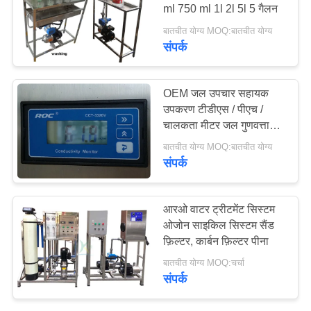
ml 750 ml 1l 2l 5l 5 गैलन
बातचीत योग्य MOQ:बातचीत योग्य
साइटमैप
संपर्क
PRIVACY
OEM जल उपचार सहायक
POLICY
उपकरण टीडीएस / पीएच /
चालकता मीटर जल गुणवत्ता
परीक्षण उपकरण
बातचीत योग्य MOQ:बातचीत योग्य
संपर्क
आरओ वाटर ट्रीटमेंट सिस्टम
ओजोन साइकिल सिस्टम सैंड
फ़िल्टर, कार्बन फ़िल्टर पीना
बातचीत योग्य MOQ:चर्चा
संपर्क