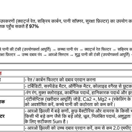
 (क्वार्ट्ज रेत, सक्रिय कार्बन, पानी सॉफ़्नर, सुरक्षा फ़िल्टर) का उपयोग 
क पहुँच सकते हैं
97%
चे पानी की टंकी (उपयोगकर्ता आपूर्ति) → कच्चा पानी पंप → क्वार्ट्ज रेत फिल्टर → सक्रिय 
्षा फ़िल्टर → उच्च दबाव पंप → आरओ सिस्टम → शुद्ध पानी की टंकी (उपयोगकर्ता आपूर्ति) +
ह
प
- रेत / कार्बन फिल्टर को दबाव प्रदान करना
- टर्बिडिटी, सस्पेंडेड मैटर, ऑर्गेनिक मैटर, कोलाइड वगैरह से छुटक
-रंग रंग, मुक्त क्लोराइड, कार्बनिक पदार्थ, हानिकारक पदार्थ और इ
-
एंटीसेप्टिक (खरीदार आपूर्ति) जोड़ें, Ca2 +, Mg2 + (स्केलिंग के 
राक
को अवशोषित करें, कच्चे पानी की कठोरता को कम करें।
- आरओ झिल्ली में बड़े कणों, कुछ बैक्टीरिया और वायरस के किसी भ
्टर
किसी भी बड़े कण जैसे कि बड़े लोहे, धूल, निलंबित पदार्थ, अशुद्ध
के लिए सटीकता 5um है।
- आरओ झिल्ली को उच्च दबाव प्रदान करें, कम से कम 2.0 एमपीए