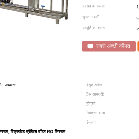
प्रसव के समय:
1
भुगतान शर्तें:
ए
आपूर्ति की क्षमता:
>
सबसे अच्छी कीमत
पयोग उपकरण
विद्युत शक्ति:
टैंक सामग्री:
पूर्वग्रह:
नियंत्रण वाल्व:
झिल्ली:
िस्टम
रिक्रूटेड ब्रैकिश वॉटर RO सिस्टम
,