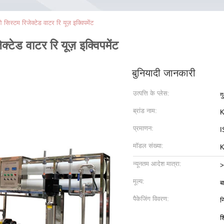
्टम रिजेक्टेड वाटर रि यूज़ इक्विपमेंट
ेड वाटर रि यूज़ इक्विपमेंट
बुनियादी जानकारी
उत्पत्ति के प्लेस:
ग
ब्रांड नाम:
K
प्रमाणन:
I
मॉडल संख्या:
K
न्यूनतम आदेश मात्रा:
>
मूल्य:
ब
पैकेजिंग विवरण:
न
श