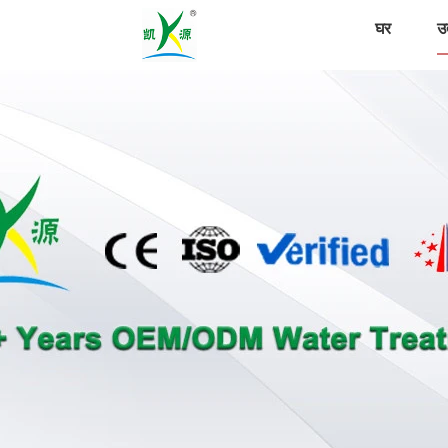
घर
उत