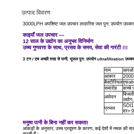
उत्पाद विवरण
3000LPH अपशिष्ट जल उपचार लावारिस जल पुन: उपयोग उपकर
काइयाँ जल उपचार ---
12 साल के उद्योग का अनुभव विनिर्माण
उच्च गुणवत्ता के साथ, प्रसव के समय, सेवा की गारंटी !!!
3 टन / एच अच्छी तरह से पानी, भूजल पुन: उपयोग ultrafiltration उप
नाम
आरओ /
आकार
2000 
बैक्टीरियल
एफआरप
समारोह
कच्चे प
बिजली,
आवेदन
उद्यो
SDI1,
प्रभाव
दर> 
मनुष्य पानी के बिना नहीं कर सकता!
आंकड़ों के अनुसार, उच्च प्रदूषण के कारण, कई देशों में नमक की मा
करती हैं।