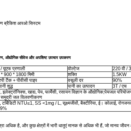
ण ब्रैकिश आरओ सिस्टम
करण, औद्योगिक सीवेज और अपशिष्ट उपचार उपकरण
 यूएफ प्रणाली
वोल्टेज
220 वी / 
* 900 * 1800 मिमी
शक्ति
1.5KW
ी टैंक + पीवीसी पाइप
वसूली दर
90%
ानी शुद्ध
पानी का उत्पादन
3T / एच
 इलेक्ट्रॉनिक्स, खाद्य, पेय, फार्मेसी, रसायन विज्ञान के औद्योगिक;पेयजल परियोज
ग, समुद्री जल विलवणीकरण
 टर्बिडिटी NTU≤1, SS <1mg / L, सूक्ष्मजीवों, बैक्टीरिया, ई। कोलाई, रोगजनक
99%
त्रा अधिक है, और कुछ क्षेत्रों में भारी धातुएं मानक से अधिक भी हैं, जो मानव ज