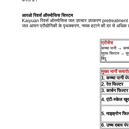
आरओ रिवर्स ऑस्मोसिस सिस्टम
Kaiyuan रिवर्स ऑस्मोसिस जल उपचार उपकरण pretreatment उपकरणों
जल आयन प्रौद्योगिकी के पृथक्करण, नमक हटाने की दर से अधिक त
प्रोसेस
→
कच्चा पानी
कच्
यूएफ सिस्टम → सुरक
बिंदु
मुख्य भागों समारो
1. कच्चा पानी पं
2. रेत फिल्टर
3. कार्बन फिल्टर
4. एंटी-स्केल खु
5. माइक्रोन फिल
6. उच्च दबाव पंप