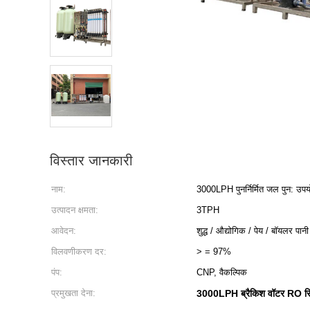
विस्तार जानकारी
नाम:
3000LPH पुनर्निर्मित जल पुन: उ
उत्पादन क्षमता:
3TPH
आवेदन:
शुद्ध / औद्योगिक / पेय / बॉयलर पानी
विलवणीकरण दर:
> = 97%
पंप:
CNP, वैकल्पिक
प्रमुखता देना:
3000LPH ब्रैकिश वॉटर RO स