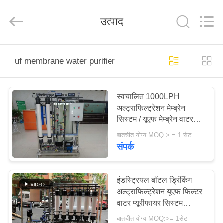
Kai
Yuan
Water
उत्पाद
Treatment
Equipment
Co.,
Ltd..
All
घर
Rights
Reserved.
uf membrane water purifier
उत्पादों
स्वचालित 1000LPH
अल्ट्राफिल्ट्रेशन मेम्ब्रेन
हमारे
सिस्टम / यूएफ मेम्ब्रेन वाटर
बारे
प्यूरीफायर
बातचीत योग्य MOQ:> = 1 सेट
संपर्क
में
कारखाना
इंडस्ट्रियल बॉटल ड्रिंकिंग
अल्ट्राफिल्ट्रेशन यूएफ फिल्टर
भ्रमण
वाटर प्यूरीफायर सिस्टम
20000 एलपीएच
बातचीत योग्य MOQ:>= 1सेट