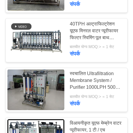
गुणवत्ता
संपर्क
नियंत्रण
40TPH अल्ट्राफिल्ट्रेशन
यूएफ मिनरल वाटर प्यूरीफायर
संपर्क
फिल्टर स्विमिंग पूल बाथ
करें
सर्कुलेटिंग फिल्टर
बातचीत योग्य MOQ:> = 1 सेट
संपर्क
एक
उद्धरण
स्वचालित Ultrafiltration
Membrane System /
का
Purifier 1000LPH 5000L
अनुरोध
/ H
बातचीत योग्य MOQ:> = 1 सेट
करें
संपर्क
COMPANY
विआयनीकृत यूएफ मेम्ब्रेन वाटर
NEWS
प्यूरीफायर, 1 टी / एच