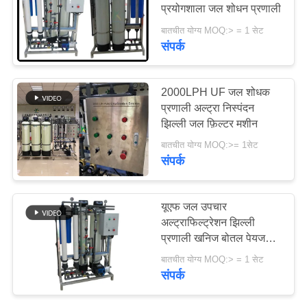
प्रयोगशाला जल शोधन प्रणाली
बातचीत योग्य MOQ:> = 1 सेट
साइटमैप
संपर्क
PRIVACY
2000LPH UF जल शोधक
POLICY
प्रणाली अल्ट्रा निस्पंदन
झिल्ली जल फ़िल्टर मशीन
बातचीत योग्य MOQ:>= 1सेट
संपर्क
यूएफ जल उपचार
अल्ट्राफिल्ट्रेशन झिल्ली
प्रणाली खनिज बोतल पेयजल
शोधक संयंत्र
बातचीत योग्य MOQ:> = 1 सेट
संपर्क