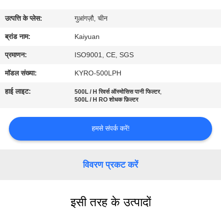
गुणवत्ता
उत्पत्ति के प्लेस:
गुआंगज़ौ, चीन
नियंत्रण
ब्रांड नाम:
Kaiyuan
संपर्क
प्रमाणन:
ISO9001, CE, SGS
करें
मॉडल संख्या:
KYRO-500LPH
हाई लाइट:
,
500L / H रिवर्स ऑस्मोसिस पानी फिल्टर
एक
500L / H RO शोधक फ़िल्टर
उद्धरण
हमसे संपर्क करें!
का
अनुरोध
विवरण प्रकट करें
करें
COMPANY
इसी तरह के उत्पादों
NEWS