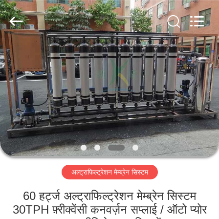
Kai
Yuan
Water
Treatment
Equipment
Co.,
Ltd..
All
घर
Rights
Reserved.
उत्पादों
हमारे
बारे
में
अल्ट्राफिल्ट्रेशन मेम्ब्रेन सिस्टम
कारखाना
भ्रमण
60 हर्ट्ज अल्ट्राफिल्ट्रेशन मेम्ब्रेन सिस्टम
30TPH फ़्रीक्वेंसी कनवर्ज़न सप्लाई / ऑटो प्योर