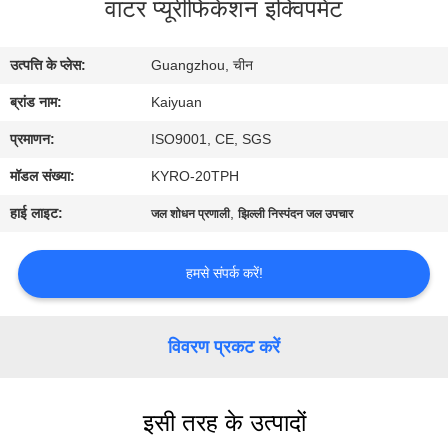
वाटर प्यूरीफिकेशन इक्विपमेंट
गुणवत्ता
नियंत्रण
उत्पत्ति के प्लेस:
Guangzhou, चीन
ब्रांड नाम:
Kaiyuan
संपर्क
करें
प्रमाणन:
ISO9001, CE, SGS
मॉडल संख्या:
KYRO-20TPH
एक
हाई लाइट:
,
जल शोधन प्रणाली
झिल्ली निस्पंदन जल उपचार
उद्धरण
का
हमसे संपर्क करें!
अनुरोध
करें
विवरण प्रकट करें
COMPANY
इसी तरह के उत्पादों
NEWS