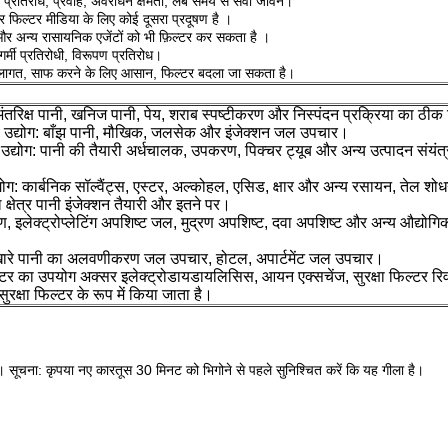
न प्रतिरोध, प्रवाह, अवरोधन क्षमता, लंबे समय से सेवा जीवन।
र
फिल्टर मीडिया के
लिए
कोई दूसरा
प्रदूषण
है
।
और अन्य रासायनिक एजेंटों को
भी फ़िल्टर कर सकता है
।
 गर्मी प्रतिरोधी, विरूपण प्रतिरोध।
ागत, साफ करने के लिए आसान, फिल्टर बदला जा सकता है।
 अंतरिक्ष पानी, खनिज पानी, पेय, शराब स्पष्टीकरण और निस्पंदन प्रक्रिया का ठीक
कल उद्योग: बाँझ पानी, मौखिक, जलसेक और इंजेक्शन जल उपचार।
स उद्योग: पानी की तैयारी अर्धचालक, उपकरण, पिक्चर ट्यूब और अन्य उत्पादन संयंत
ोग: कार्बनिक सॉल्वैंट्स, एस्टर, अल्कोहल, एसिड, क्षार और अन्य रसायन, तेल श
ल क्षेत्र पानी इंजेक्शन तैयारी और इतने पर।
्षण, इलेक्ट्रोप्लेटिंग अपशिष्ट जल, मुद्रण अपशिष्ट, दवा अपशिष्ट और अन्य औद्यो
 खारे पानी का अलवणीकरण जल उपचार, होटल, अपार्टमेंट जल उपचार।
ल्टर का उपयोग अक्सर इलेक्ट्रोडायडायलिसिस, आयन एक्सचेंज, सुरक्षा फिल्टर रि
रक्षा फिल्टर के रूप में किया जाता है।
।
ं।
सूचना: कृपया नए कारतूस 30 मिनट को भिगोने से पहले सुनिश्चित करें कि यह गीला है।