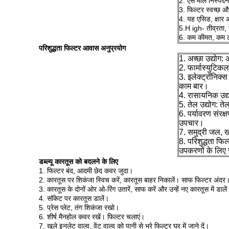
2. एस
मॉल
निस्पंद
3.
फिल्टर
स्वच्छ औ
4.
यह
एसिड, क्षार 
5.H igh-
तीव्रता,
6. कम कीमत, कम ल
परिशुद्धता फिल्टर आवास अनुप्रयोग
1. अच्छा उद्योग:
2. फार्मास्युटि
3. इलेक्ट्रॉनिक्
काम बार।
4. रासायनिक उद्य
5. तेल उद्योग: ते
6. पर्यावरण संरक
उपचार।
7. समुद्री जल,
8. परिशुद्धता फि
उपकरणों के लिए सु
डब्ल्यू
कारतूस को बदलने के लिए
1. फिल्टर बंद, आदमी छेद कवर जुदा।
2. कारतूस पर शिकंजा स्विच करें, कारतूस बाहर निकालें।
साफ फिल्टर अंदर
3. कारतूस के दोनों ओर ओ-रिंग उतारें, साफ करें और उन्हें नए कारतूस में डाले
4. सॉकेट पर कारतूस डालें।
5. प्रेस प्लेट, तंग शिकंजा रखो।
6. शीर्ष मैनहोल कवर रखें।
फिल्टर चलाएं।
7. खुले इनलेट वाल्व, वेंट वाल्व को पानी से भरे फिल्टर घर में जाने दें।