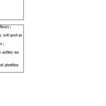
 फ़िल्टर।
्र, पानी छानने का
ोधन।
गिक अपशिष्ट जल
वर्स ऑस्मोसिस