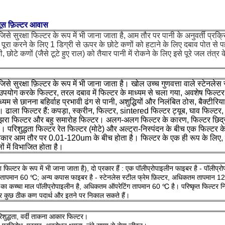
तूस फ़िल्टर आवास
से सुरक्षा फिल्टर के रूप में भी जाना जाता है, आम तौर पर पानी के अनुवर्ती प्रक्
ूरा करने के लिए 1 डिग्री से ऊपर के छोटे कणों को हटाने के लिए दबाव पोत से 
छोटे कणों (जैसे टूटे हुए राल) को तैयार पानी में रोकने के लिए इसे पूरे जल तंत्र के
िसे सुरक्षा फ़िल्टर के रूप में भी जाना जाता है। खोल उच्च गुणवत्ता वाले स्टेनलेस 
उपयोग करके फिल्टर, तरल दबाव में फिल्टर के माध्यम से चला गया, अवशेष फिल्टर 
यम से छानना बहिर्वाह प्रभावी ढंग से पानी, अशुद्धियों और निलंबित ठोस, बैक्टीरिया म
 ।
ढाला फिल्टर हैं: कपड़ा, स्क्रीन, फिल्टर, sintered फिल्टर ट्यूब, घाव फिल्टर
झरझरा फिल्टर और बहु ​​समारोह फिल्टर।
अलग-अलग फिल्टर के कारण, फिल्टर छिद
ै।
परिशुद्धता फिल्टर रेत फिल्टर (मोटे) और अल्ट्रा-निस्पंदन के बीच एक फिल्टर के
कार आम तौर पर 0.01-120um के बीच होता है। फिल्टर के एक ही रूप के लिए,
लों में विभाजित होता है।
फिल्टर के रूप में भी जाना जाता है), दो
प्रकार हैं
: एक पॉलीप्रोपाइलीन फाइबर है - पॉलीप्र
 तापमान 60 ℃;
अन्य कपास फाइबर है - स्टेनलेस स्टील फ्रेम फ़िल्टर, अधिकतम तापमान
का
कच्चा माल
पॉलीप्रोपाइलीन है, अधिकतम ऑपरेटिंग तापमान
60 ℃ है।
परिष्कृत फिल्टर न
 कुछ ठीक कण पदार्थ और इतने पर निकाल सकते हैं।
िशुद्धता, वर्दी ताकना आकार फिल्टर।