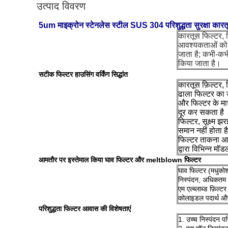
उत्पाद विवरण
5um माइक्रोन स्टेनलेस स्टील SUS 304 परिशुद्धता सुरक्षा कार
कारतूस फिल्टर, जि
आवश्यकताओं को प
जाता है;
कभी-कभी, 
किया जाता है।
सटीक फिल्टर हाउसिंग वर्किंग सिद्धांत
कारतूस फ़िल्टर, ज
ढाला फिल्टर का 
और फिल्टर के माध्
दूर कर सकता है
फिल्टर, सूक्ष्म 
समान नहीं होता ह
फिल्टर ताकना आ
द्वारा विभिन्न मॉड
आमतौर पर इस्तेमाल किया घाव फिल्टर और meltblown फिल्टर
घाव फिल्टर (मधुकोश 
निस्पंदन, अधिकतम
एम
एल्ब्लाब्ड फ़िल्टर
कोलाइडल पदार्थ और
परिशुद्धता फिल्टर आवास की विशेषताएं
1. उच्च निस्पंदन पर