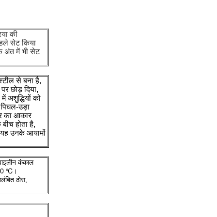
रिया की
पहले सेट किया
 अंत में भी सेट
स्टील से बना है,
पर छोड़ दिया,
ें अशुद्धियों को
, पिघल-उड़ा
्र का आकार
 बीच होता है,
 यह उनके आयामों
ोपाइलीन कंकाल
 120 ℃।
िलंबित ठोस,