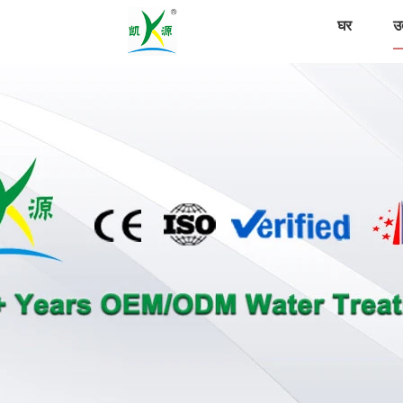
घर
उत