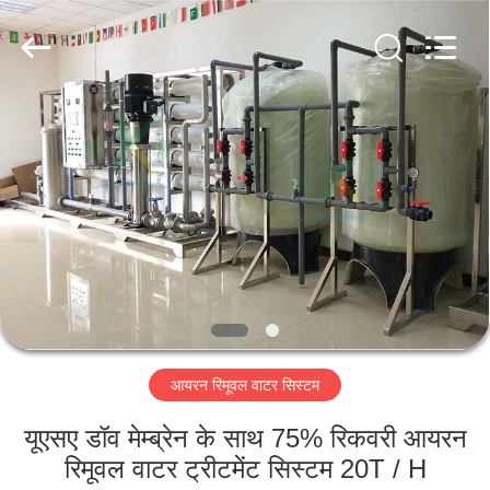
Kai
Yuan
Water
Treatment
Equipment
Co.,
Ltd..
All
घर
Rights
Reserved.
उत्पादों
हमारे
बारे
में
आयरन रिमूवल वाटर सिस्टम
कारखाना
भ्रमण
यूएसए डॉव मेम्ब्रेन के साथ 75% रिकवरी आयरन
रिमूवल वाटर ट्रीटमेंट सिस्टम 20T / H