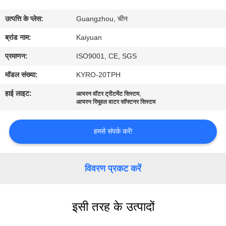
गुणवत्ता
उत्पत्ति के प्लेस:
Guangzhou, चीन
नियंत्रण
ब्रांड नाम:
Kaiyuan
संपर्क
प्रमाणन:
ISO9001, CE, SGS
करें
मॉडल संख्या:
KYRO-20TPH
हाई लाइट:
,
आयरन वॉटर ट्रीटमेंट सिस्टम
एक
आयरन रिमूवल वाटर सॉफ्टनर सिस्टम
उद्धरण
हमसे संपर्क करें!
का
अनुरोध
विवरण प्रकट करें
करें
COMPANY
इसी तरह के उत्पादों
NEWS