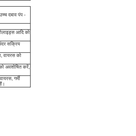
 उच्च दबाव पंप -
ों, कोलाइड्स आदि को
 अंदर सक्रिय
िया, वायरस को
 को अवशोषित करें,
वायरस, गर्मी
ैं।