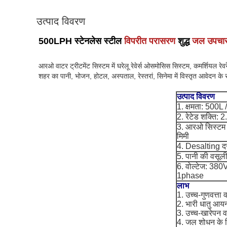
उत्पाद विवरण
500LPH स्टेनलेस स्टील
विपरीत परासरण
शुद्ध
जल उपचा
आरओ वाटर ट्रीटमेंट सिस्टम में घरेलू रेवेर्स ओसमोसिस सिस्टम, कमर्शियल रे
शहर का पानी, भोजन, होटल, अस्पताल, रेस्तरां, सिनेमा में विस्तृत आवेदन के 
उत्पाद विवरण
1. क्षमता: 500L 
2. रेटेड शक्ति:
3. आरओ सिस्टम
मिमी
4. Desalting 
5. पानी की वसू
6. वोल्टेज: 380
1phase
लाभ
1. उच्च-गुणवत्ता
2. भारी धातु आयन
3. उच्च-खारेपन वा
4. जल शोधन के ल