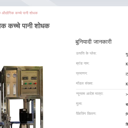
औद्योगिक कच्चे पानी शोधक
क कच्चे पानी शोधक
बुनियादी जानकारी
उत्पत्ति के प्लेस:
ग
ब्रांड नाम:
K
प्रमाणन:
I
मॉडल संख्या:
K
न्यूनतम आदेश मात्रा:
>
मूल्य:
ब
पैकेजिंग विवरण:
न
श