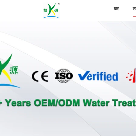
घर
उत