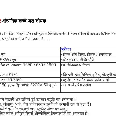
र
औद्योगिक कच्चे जल शोधक
वरे ऑसमोसिस सिस्टम और इंडस्ट्रियल रेवरे ऑसमोसिस सिस्टम शामिल हैं।हमारा औद्योगिक रिवर्स
साथ भूमिगत पानी से निपट सकता है ......
आवेदन
/ एच
• होम्स और विला, होटल / अस्पताल
 2.5KW / एच
• बोतलबंद पानी के पौधे
 रैक का आकार: 1650 * 630 * 1800
• वाणिज्यिक परिसरों
दर:> = 97%
• किडनी डायलिसिस यूनिट, पोल्ट्री फा
ली दर: 50-75%
• कूलिंग टॉवर / बॉयलर फ़ीड पानी
V 50 हर्ट्ज 3phase / 220V 50 हर्ट्ज
• खाद्य और पेय उद्योग
 वाले घटकों और उचित पूर्व-उपचार पद्धति को अपनाना।
, जीवाणु, आदि जैसे हानिकारक तत्वों को प्रभावी रूप से हटा दें।
ले क्षेत्र और समुद्री जल घुसपैठ क्षेत्र पर लागू।
िए सबसे अग्रिम रिवर्स ओस्मोसिस टेक्नोलॉजी को अपनाता है।