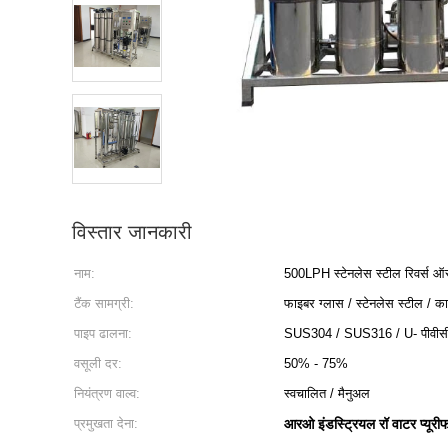
विस्तार जानकारी
नाम:
500LPH स्टेनलेस स्टील रिवर्स ऑस
टैंक सामग्री:
फाइबर ग्लास / स्टेनलेस स्टील / कार
पाइप ढालना:
SUS304 / SUS316 / U- पीवीस
वसूली दर:
50% - 75%
नियंत्रण वाल्व:
स्वचालित / मैनुअल
प्रमुखता देना:
आरओ इंडस्ट्रियल रॉ वाटर प्यूरी