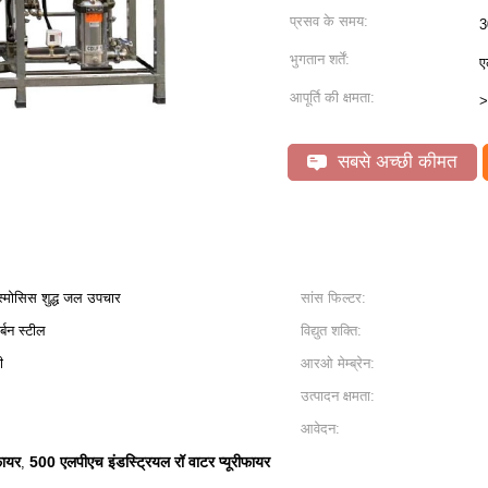
प्रसव के समय:
3
भुगतान शर्तें:
ए
आपूर्ति की क्षमता:
>
सबसे अच्छी कीमत
्मोसिस शुद्ध जल उपचार
सांस फिल्टर:
्बन स्टील
विद्युत शक्ति:
ी
आरओ मेम्ब्रेन:
उत्पादन क्षमता:
आवेदन:
फायर
500 एलपीएच इंडस्ट्रियल रॉ वाटर प्यूरीफायर
,