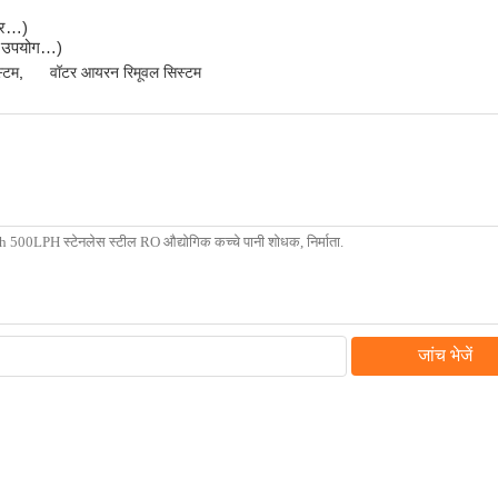
ीटर…)
िक उपयोग…)
स्टम
,
वॉटर आयरन रिमूवल सिस्टम
जांच भेजें