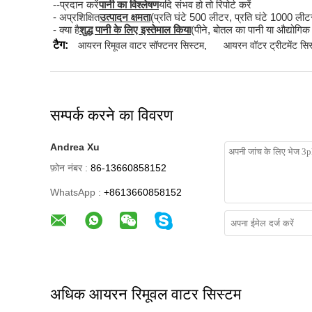
--प्रदान करें
पानी का विश्लेषण
यदि संभव हो तो रिपोर्ट करें
- अप्रशिक्षित
उत्पादन क्षमता
(प्रति घंटे 500 लीटर, प्रति घंटे 1000 ल
- क्या है
शुद्ध पानी के लिए इस्तेमाल किया
(पीने, बोतल का पानी या औद्योग
टैग:
आयरन रिमूवल वाटर सॉफ्टनर सिस्टम
,
आयरन वॉटर ट्रीटमेंट सि
सम्पर्क करने का विवरण
Andrea Xu
फ़ोन नंबर :
86-13660858152
WhatsApp :
+8613660858152
अधिक आयरन रिमूवल वाटर सिस्टम