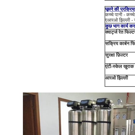
घूमने की प्रक्रिय
कच्चे पानी - कच्च
एआरओ झिल्ली - सी
कुछ भाग कार्य करते
क्वार्ट्ज रेत फिल्ट
सक्रिय कार्बन फि
सुरक्षा फ़िल्टर
एंटी-स्केल खुराक
आरओ झिल्ली