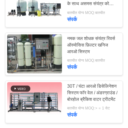
के साथ असमस संयंत्र को
उलट देता है
बातचीत योग्य MOQ:बातचीत
साइटमैप
संपर्क
54
अल्ट्राफिल्ट्रेशन मेम्ब्रेन
PRIVACY
नमक जल शोधक संयंत्र रिवर्स
सिस्टम
POLICY
ऑस्मोसिस फ़िल्टर खनिज
आरओ सिस्टम
बातचीत योग्य MOQ:बातचीत
संपर्क
29
30T / घंटा आरओ डिसेलिनेशन
आयरन रिमूवल वाटर
सिस्टम फॉर वेल / अंडरग्राउंड /
बोरहोल ब्रैकिश वाटर ट्रीटमेंट
सिस्टम
बातचीत योग्य MOQ:> = 1 सेट
संपर्क