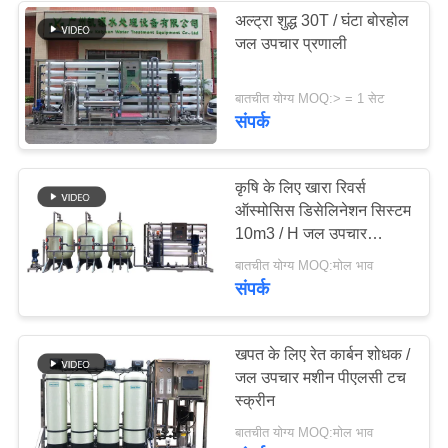
अल्ट्रा शुद्ध 30T / घंटा बोरहोल
जल उपचार प्रणाली
21
आयन एक्सचेंज वाटर
बातचीत योग्य MOQ:> = 1 सेट
संपर्क
ट्रीटमेंट सिस्टम
कृषि के लिए खारा रिवर्स
ऑस्मोसिस डिसेलिनेशन सिस्टम
10m3 / H जल उपचार
निस्पंदन संयंत्र
34
बातचीत योग्य MOQ:मोल भाव
संपर्क
समुद्री जल विलवणीकरण
प्रणाली
खपत के लिए रेत कार्बन शोधक /
जल उपचार मशीन पीएलसी टच
स्क्रीन
बातचीत योग्य MOQ:मोल भाव