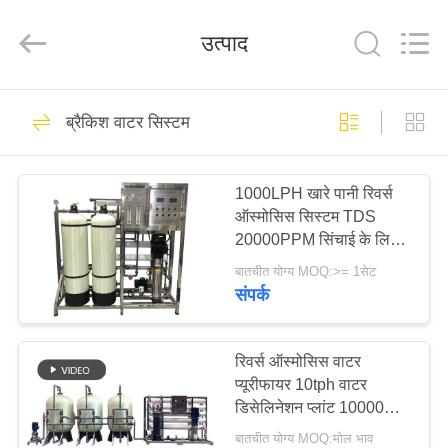
Kai
Yuan
Water
उत्पाद
Treatment
Equipment
Co.,
Ltd..
All
घर
Rights
279
Reserved.
ब्रैकिश वाटर सिस्टम
आरओ जल उपचार
उत्पादों
प्रणाली
1000LPH खारे पानी रिवर्स
ऑस्मोसिस सिस्टम TDS
हमारे
20000PPM सिंचाई के लिए
बारे
उच्च नमकीन जल उपचार
बातचीत योग्य MOQ:>= 1सेट
फ़िल्टर
संपर्क
में
99
कारखाना
रिवर्स ऑस्मोसिस वाटर
ब्रैकिश वाटर सिस्टम
प्यूरीफायर 10tph वाटर
भ्रमण
डिसेलिनेशन प्लांट 10000
लीटर प्रति घंटा
बातचीत योग्य MOQ:मोल भाव