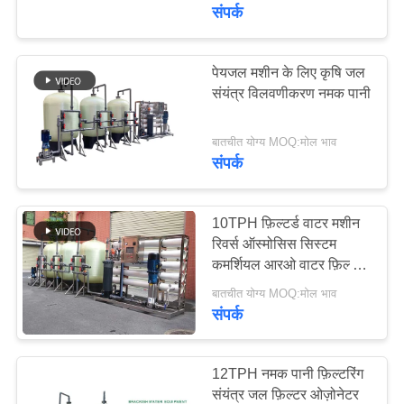
गुणवत्ता
संपर्क
नियंत्रण
पेयजल मशीन के लिए कृषि जल
106
संयंत्र विलवणीकरण नमक पानी
संपर्क
Ultrapure जल प्रणाली
करें
बातचीत योग्य MOQ:मोल भाव
संपर्क
एक
उद्धरण
10TPH फ़िल्टर्ड वाटर मशीन
रिवर्स ऑस्मोसिस सिस्टम
का
कमर्शियल आरओ वाटर फ़िल्टर
82
अनुरोध
शुद्धिकरण
बातचीत योग्य MOQ:मोल भाव
करें
संपर्क
पानी सॉफ़्नर प्रणाली
COMPANY
12TPH नमक पानी फ़िल्टरिंग
NEWS
संयंत्र जल फ़िल्टर ओज़ोनेटर