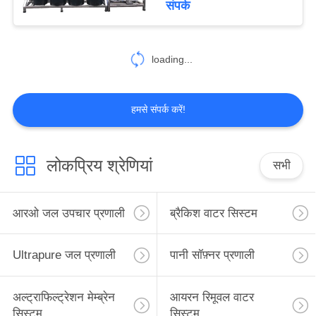
संपर्क
11
स्वचालित जल भराव
loading...
प्रणाली
हमसे संपर्क करें!
लोकप्रिय श्रेणियां
सभी
12
ओजोन नसबंदी प्रणाली
आरओ जल उपचार प्रणाली
ब्रैकिश वाटर सिस्टम
Ultrapure जल प्रणाली
पानी सॉफ़्नर प्रणाली
अल्ट्राफिल्ट्रेशन मेम्ब्रेन
आयरन रिमूवल वाटर
सिस्टम
सिस्टम