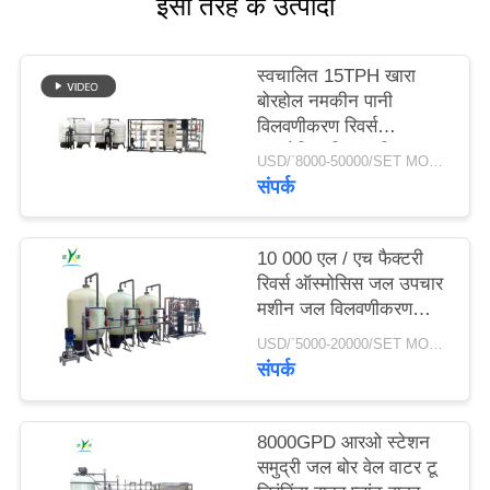
इसी तरह के उत्पादों
साइटमैप
स्वचालित 15TPH खारा
बोरहोल नमकीन पानी
विलवणीकरण रिवर्स
PRIVACY
ऑस्मोसिस फ़िल्टर सिस्टम
POLICY
USD/`8000-50000/SET MOQ:एक सेट
शुद्धिकरण उपचार आरओ
संपर्क
प्लांट
10 000 एल / एच फैक्टरी
रिवर्स ऑस्मोसिस जल उपचार
मशीन जल विलवणीकरण
संयंत्र जल उपचार उपकरण
USD/`5000-20000/SET MOQ:एक सेट
आरओ सिस्टम
संपर्क
8000GPD आरओ स्टेशन
समुद्री जल बोर वेल वाटर टू