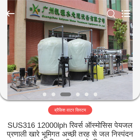
Kai
Yuan
Water
Treatment
Equipment
Co.,
Ltd..
All
घर
Rights
Reserved.
उत्पादों
हमारे
बारे
में
ब्रैकिश वाटर सिस्टम
कारखाना
भ्रमण
SUS316 12000lph रिवर्स ऑस्मोसिस पेयजल
प्रणाली खारे भूमिगत अच्छी तरह से जल निस्पंदन