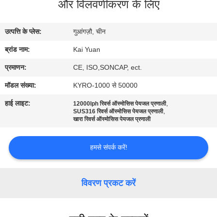
और विलवणीकरण के लिए
गुणवत्ता
नियंत्रण
उत्पत्ति के प्लेस:
गुआंगज़ौ, चीन
ब्रांड नाम:
Kai Yuan
संपर्क
करें
प्रमाणन:
CE, ISO,SONCAP, ect.
मॉडल संख्या:
KYRO-1000 से 50000
एक
हाई लाइट:
,
12000lph रिवर्स ऑस्मोसिस पेयजल प्रणाली
,
SUS316 रिवर्स ऑस्मोसिस पेयजल प्रणाली
उद्धरण
खारा रिवर्स ऑस्मोसिस पेयजल प्रणाली
का
हमसे संपर्क करें!
अनुरोध
करें
विवरण प्रकट करें
COMPANY
NEWS