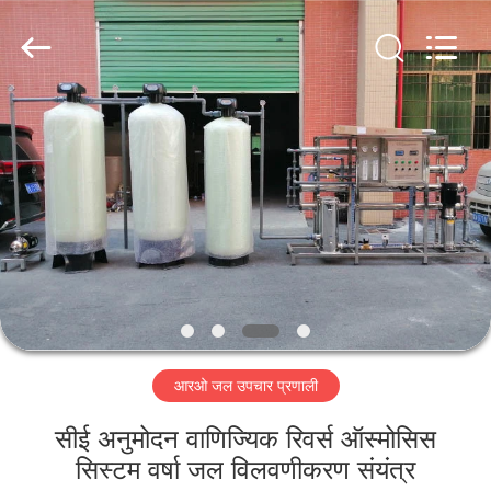
Kai
Yuan
Water
Treatment
Equipment
Co.,
Ltd..
All
घर
Rights
Reserved.
उत्पादों
हमारे
बारे
में
आरओ जल उपचार प्रणाली
कारखाना
भ्रमण
सीई अनुमोदन वाणिज्यिक रिवर्स ऑस्मोसिस
सिस्टम वर्षा जल विलवणीकरण संयंत्र