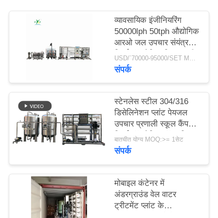
व्यावसायिक इंजीनियरिंग
साइटमैप
50000lph 50tph औद्योगिक
आरओ जल उपचार संयंत्र
रिवर्स ऑस्मोसिस सिस्टम की
PRIVACY
USD/`70000-95000/SET MOQ:एक सेट
बड़ी क्षमता
संपर्क
POLICY
स्टेनलेस स्टील 304/316
डिसेलिनेशन प्लांट पेयजल
उपचार प्रणाली स्कूल कैंपस
रिवर्स ऑस्मोसिस वॉटर फ़िल्टर
बातचीत योग्य MOQ:>= 1सेट
संपर्क
मोबाइल कंटेनर में
अंडरग्राउंड वेल वाटर
ट्रीटमेंट प्लांट के
50000जीपीडी औद्योगिक