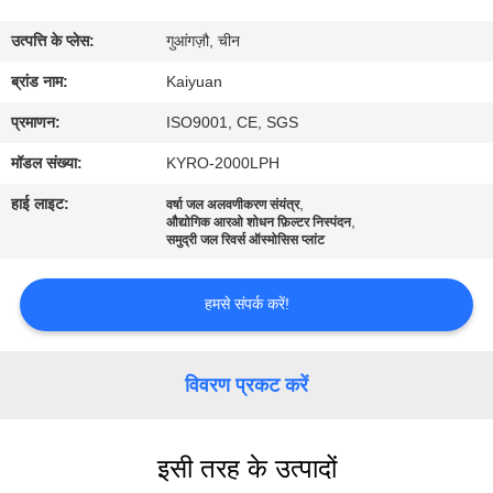
गुणवत्ता
उत्पत्ति के प्लेस:
गुआंगज़ौ, चीन
नियंत्रण
ब्रांड नाम:
Kaiyuan
संपर्क
प्रमाणन:
ISO9001, CE, SGS
करें
मॉडल संख्या:
KYRO-2000LPH
हाई लाइट:
,
वर्षा जल अलवणीकरण संयंत्र
,
एक
औद्योगिक आरओ शोधन फ़िल्टर निस्पंदन
समुद्री जल रिवर्स ऑस्मोसिस प्लांट
उद्धरण
का
हमसे संपर्क करें!
अनुरोध
करें
विवरण प्रकट करें
COMPANY
इसी तरह के उत्पादों
NEWS