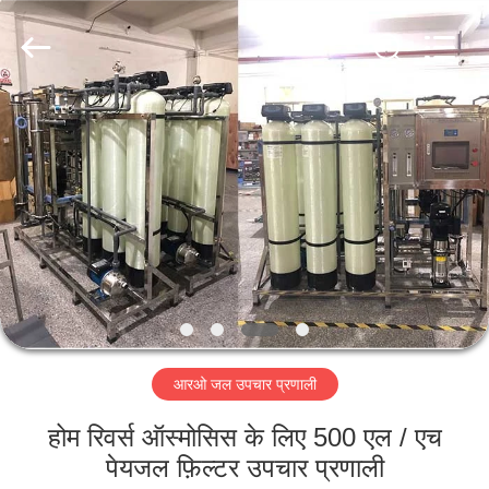
Kai
Yuan
Water
Treatment
Equipment
Co.,
Ltd..
All
घर
Rights
Reserved.
उत्पादों
हमारे
बारे
में
आरओ जल उपचार प्रणाली
कारखाना
भ्रमण
होम रिवर्स ऑस्मोसिस के लिए 500 एल / एच
पेयजल फ़िल्टर उपचार प्रणाली