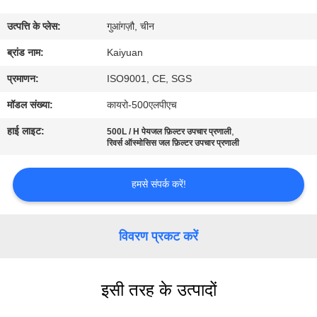
गुणवत्ता
उत्पत्ति के प्लेस:
गुआंगज़ौ, चीन
नियंत्रण
ब्रांड नाम:
Kaiyuan
संपर्क
प्रमाणन:
ISO9001, CE, SGS
करें
मॉडल संख्या:
कायरो-500एलपीएच
हाई लाइट:
,
500L / H पेयजल फ़िल्टर उपचार प्रणाली
एक
रिवर्स ऑस्मोसिस जल फ़िल्टर उपचार प्रणाली
उद्धरण
हमसे संपर्क करें!
का
अनुरोध
विवरण प्रकट करें
करें
COMPANY
इसी तरह के उत्पादों
NEWS