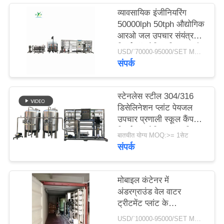
व्यावसायिक इंजीनियरिंग
50000lph 50tph औद्योगिक
साइटमैप
आरओ जल उपचार संयंत्र
रिवर्स ऑस्मोसिस सिस्टम की
USD/`70000-95000/SET MOQ:एक सेट
PRIVACY
बड़ी क्षमता
संपर्क
POLICY
स्टेनलेस स्टील 304/316
डिसेलिनेशन प्लांट पेयजल
उपचार प्रणाली स्कूल कैंपस
रिवर्स ऑस्मोसिस वॉटर फ़िल्टर
बातचीत योग्य MOQ:>= 1सेट
संपर्क
मोबाइल कंटेनर में
अंडरग्राउंड वेल वाटर
ट्रीटमेंट प्लांट के
50000जीपीडी औद्योगिक
USD/`10000-95000/SET MOQ:1 सेट