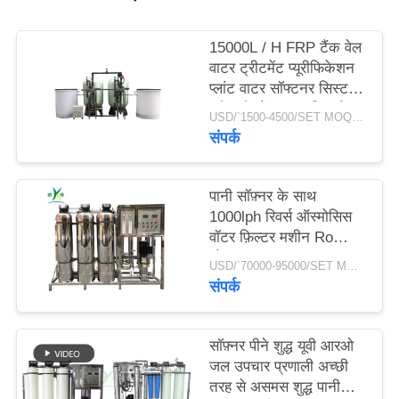
साइटमैप
15000L / H FRP टैंक वेल
वाटर ट्रीटमेंट प्यूरीफिकेशन
प्लांट वाटर सॉफ्टनर सिस्टम
PRIVACY
प्री-ट्रीटमेंट वाटर फिल्ट्रेशन
USD/`1500-4500/SET MOQ:एक सेट
फिल्टर
POLICY
संपर्क
पानी सॉफ़्नर के साथ
1000lph रिवर्स ऑस्मोसिस
वॉटर फ़िल्टर मशीन Ro
शोधक
USD/`70000-95000/SET MOQ:1 सेट
संपर्क
सॉफ़्नर पीने शुद्ध यूवी आरओ
जल उपचार प्रणाली अच्छी
तरह से असमस शुद्ध पानी