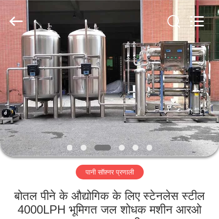
Kai
Yuan
Water
Treatment
Equipment
Co.,
Ltd..
All
घर
Rights
Reserved.
उत्पादों
हमारे
बारे
में
पानी सॉफ़्नर प्रणाली
कारखाना
भ्रमण
बोतल पीने के औद्योगिक के लिए स्टेनलेस स्टील
4000LPH भूमिगत जल शोधक मशीन आरओ