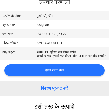
उपचार प्रणाली
गुणवत्ता
नियंत्रण
उत्पत्ति के प्लेस:
गुआंगज़ौ, चीन
ब्रांड नाम:
Kaiyuan
संपर्क
करें
प्रमाणन:
ISO9001, CE, SGS
मॉडल संख्या:
KYRO-4000LPH
एक
हाई लाइट:
,
4000LPH भूमिगत जल शोधक मशीन
,
आरओ उपचार प्रणाली जल शोधन मशीन
4 TPH जल शोधक मशीन
उद्धरण
का
हमसे संपर्क करें!
अनुरोध
करें
विवरण प्रकट करें
COMPANY
इसी तरह के उत्पादों
NEWS