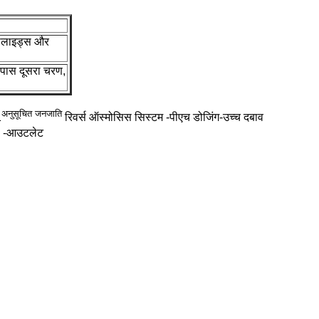
कोलाइड्स और
सपास दूसरा चरण,
अनुसूचित जनजाति
1
रिवर्स ऑस्मोसिस सिस्टम -पीएच डोजिंग-उच्च दबाव
ंप -आउटलेट