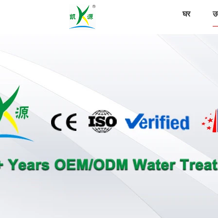
घर
उत