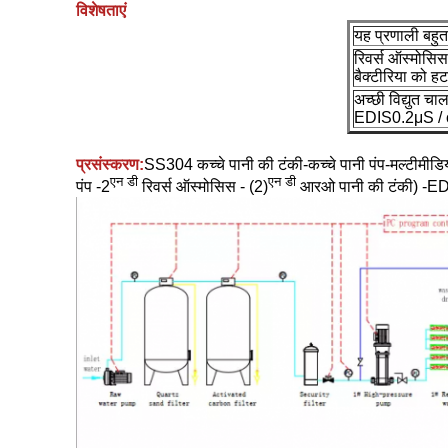
विशेषताएं
यह प्रणाली बहुत
रिवर्स ऑस्मोसि
बैक्टीरिया को ह
अच्छी विद्युत 
EDIS0.2μS / c
प्रसंस्करण:
SS304 कच्चे पानी की टंकी-कच्चे पानी पंप-मल्टीमीडि
एन डी
एन डी
पंप -2
रिवर्स ऑस्मोसिस - (2)
आरओ पानी की टंकी) -EDI प