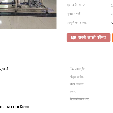
प्रसव के समय:
1
भुगतान शर्तें:
ए
आपूर्ति की क्षमता:
>
सबसे अच्छी कीमत
्रणाली
टैंक सामग्री:
विद्युत शक्ति:
पाइप ढालना:
वजन:
विलवणीकरण दर:
16L RO EDI सिस्टम