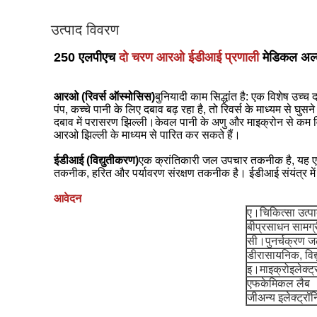
उत्पाद विवरण
250 एलपीएच
दो चरण आरओ ईडीआई प्रणाली
मेडिकल अल्ट
आरओ (रिवर्स ऑस्मोसिस)
बुनियादी काम सिद्धांत है: एक विशेष उच्
पंप, कच्चे पानी के लिए दबाव बढ़ रहा है, तो रिवर्स के माध्यम से घुसन
दबाव में परासरण झिल्ली।केवल पानी के अणु और माइक्रोन से कम
आरओ झिल्ली के माध्यम से पारित कर सकते हैं।
ईडीआई (विद्युतीकरण)
एक क्रांतिकारी जल उपचार तकनीक है, यह 
तकनीक, हरित और पर्यावरण संरक्षण तकनीक है।
ईडीआई संयंत्र म
आवेदन
ए।चिकित्सा उत्पा
बीप्रसाधन सामग्
सी।पुनर्चक्रण ज
डीरासायनिक, विद
इ।माइक्रोइलेक्ट
एफकेमिकल लैब
जीअन्य इलेक्ट्र