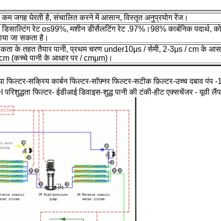
 कम जगह घेरती है, संचालित करने में आसान, विस्तृत अनुप्रयोग रेंज।
स डिसाल्टिंग रेट os99%, मशीन डीसैलटिंग रेट .97%।98% कार्बनिक पदार्थ, 
टाया जा सकता है।
चालकता के तहत तैयार पानी, प्रथम चरण under10μs / सेमी, 2-3μs / cm के आ
m (कच्चे पानी के आधार पर / cmμm)।
या फिल्टर-सक्रिय कार्बन फिल्टर-सॉफ़्नर फिल्टर-सटीक फ़िल्टर-उच्च दबाव पंप -
रिशुद्धता फिल्टर- ईडीआई डिवाइस-शुद्ध पानी की टंकी-हीट एक्सचेंजर - यूवी लै