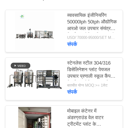
साइटमैप
व्यावसायिक इंजीनियरिंग
50000lph 50tph औद्योगिक
आरओ जल उपचार संयंत्र
PRIVACY
रिवर्स ऑस्मोसिस सिस्टम की
USD/`70000-95000/SET MOQ:एक सेट
बड़ी क्षमता
POLICY
संपर्क
स्टेनलेस स्टील 304/316
डिसेलिनेशन प्लांट पेयजल
उपचार प्रणाली स्कूल कैंपस
रिवर्स ऑस्मोसिस वॉटर फ़िल्टर
बातचीत योग्य MOQ:>= 1सेट
संपर्क
मोबाइल कंटेनर में
अंडरग्राउंड वेल वाटर
ट्रीटमेंट प्लांट के