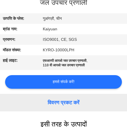
जल उपचार प्रणाली
गुणवत्ता
नियंत्रण
उत्पत्ति के प्लेस:
गुआंगज़ौ, चीन
ब्रांड नाम:
Kaiyuan
संपर्क
करें
प्रमाणन:
ISO9001, CE, SGS
मॉडल संख्या:
KYRO-10000LPH
एक
हाई लाइट:
,
एफआरपी आरओ जल उपचार प्रणाली
110 वी आरओ जल उपचार प्रणाली
उद्धरण
का
हमसे संपर्क करें!
अनुरोध
करें
विवरण प्रकट करें
COMPANY
इसी तरह के उत्पादों
NEWS