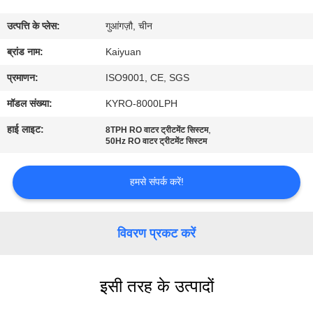
गुणवत्ता
उत्पत्ति के प्लेस:
गुआंगज़ौ, चीन
नियंत्रण
ब्रांड नाम:
Kaiyuan
संपर्क
प्रमाणन:
ISO9001, CE, SGS
करें
मॉडल संख्या:
KYRO-8000LPH
हाई लाइट:
,
8TPH RO वाटर ट्रीटमेंट सिस्टम
एक
50Hz RO वाटर ट्रीटमेंट सिस्टम
उद्धरण
हमसे संपर्क करें!
का
अनुरोध
विवरण प्रकट करें
करें
COMPANY
इसी तरह के उत्पादों
NEWS