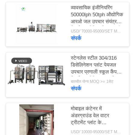
व्यावसायिक इंजीनियरिंग
50000lph 50tph औद्योगिक
साइटमैप
आरओ जल उपचार संयंत्र
रिवर्स ऑस्मोसिस सिस्टम की
USD/`70000-95000/SET MOQ:एक सेट
PRIVACY
बड़ी क्षमता
संपर्क
POLICY
स्टेनलेस स्टील 304/316
डिसेलिनेशन प्लांट पेयजल
उपचार प्रणाली स्कूल कैंपस
रिवर्स ऑस्मोसिस वॉटर फ़िल्टर
बातचीत योग्य MOQ:>= 1सेट
संपर्क
मोबाइल कंटेनर में
अंडरग्राउंड वेल वाटर
ट्रीटमेंट प्लांट के
50000जीपीडी औद्योगिक
USD/`10000-95000/SET MOQ:1 सेट