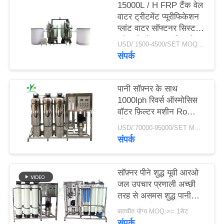
15000L / H FRP टैंक वेल
वाटर ट्रीटमेंट प्यूरीफिकेशन
साइटमैप
प्लांट वाटर सॉफ्टनर सिस्टम
प्री-ट्रीटमेंट वाटर फिल्ट्रेशन
USD/`1500-4500/SET MOQ:एक सेट
फिल्टर
संपर्क
PRIVACY
POLICY
पानी सॉफ़्नर के साथ
1000lph रिवर्स ऑस्मोसिस
वॉटर फ़िल्टर मशीन Ro
शोधक
USD/`70000-95000/SET MOQ:1 सेट
संपर्क
सॉफ़्नर पीने शुद्ध यूवी आरओ
जल उपचार प्रणाली अच्छी
तरह से असमस शुद्ध पानी
मशीन रिवर्स
बातचीत योग्य MOQ:>= 1सेट
संपर्क