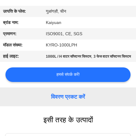
गुणवत्ता
उत्पत्ति के प्लेस:
गुआंगज़ौ, चीन
नियंत्रण
ब्रांड नाम:
Kaiyuan
संपर्क
प्रमाणन:
ISO9001, CE, SGS
करें
मॉडल संख्या:
KYRO-1000LPH
हाई लाइट:
,
1000L / H वाटर सॉफ्टनर सिस्टम
3 फेज वाटर सॉफ्टनर सिस्टम
एक
उद्धरण
हमसे संपर्क करें!
का
अनुरोध
विवरण प्रकट करें
करें
इसी तरह के उत्पादों
COMPANY
NEWS