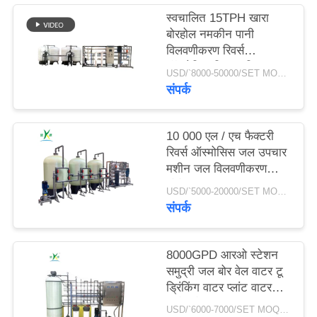
स्वचालित 15TPH खारा
बोरहोल नमकीन पानी
साइटमैप
विलवणीकरण रिवर्स
ऑस्मोसिस फ़िल्टर सिस्टम
USD/`8000-50000/SET MOQ:एक सेट
PRIVACY
शुद्धिकरण उपचार आरओ
संपर्क
प्लांट
POLICY
10 000 एल / एच फैक्टरी
रिवर्स ऑस्मोसिस जल उपचार
मशीन जल विलवणीकरण
संयंत्र जल उपचार उपकरण
USD/`5000-20000/SET MOQ:एक सेट
आरओ सिस्टम
संपर्क
8000GPD आरओ स्टेशन
समुद्री जल बोर वेल वाटर टू
ड्रिंकिंग वाटर प्लांट वाटर
डिसेलिनेशन मशीन
USD/`6000-7000/SET MOQ:एक सेट