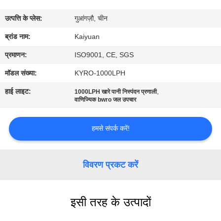
गुणवत्ता
उत्पत्ति के प्लेस:
गुआंगज़ौ, चीन
नियंत्रण
ब्रांड नाम:
Kaiyuan
संपर्क
प्रमाणन:
ISO9001, CE, SGS
करें
मॉडल संख्या:
KYRO-1000LPH
हाई लाइट:
,
1000LPH खारे पानी निस्पंदन प्रणाली
एक
वाणिज्यिक bwro जल उपचार
उद्धरण
हमसे संपर्क करें!
का
अनुरोध
विवरण प्रकट करें
करें
COMPANY
इसी तरह के उत्पादों
NEWS