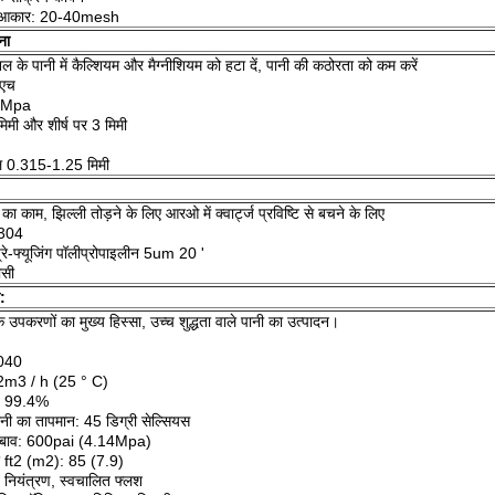
का आकार: 20-40mesh
ना
 नल के पानी में कैल्शियम और मैग्नीशियम को हटा दें, पानी की कठोरता को कम करें
 एच
.3Mpa
िमी और शीर्ष पर 3 मिमी
राल 0.315-1.25 मिमी
ा काम, झिल्ली तोड़ने के लिए आरओ में क्वार्ट्ज प्रविष्टि से बचने के लिए
S304
प्रे-फ्यूजिंग पॉलीप्रोपाइलीन 5um 20 '
ीसी
:
के उपकरणों का मुख्य हिस्सा, उच्च शुद्धता वाले पानी का उत्पादन।
040
.2m3 / h (25 ° C)
: 99.4%
ी का तापमान: 45 डिग्री सेल्सियस
दबाव: 600pai (4.14Mpa)
ेत्र ft2 (m2): 85 (7.9)
नियंत्रण, स्वचालित फ्लश