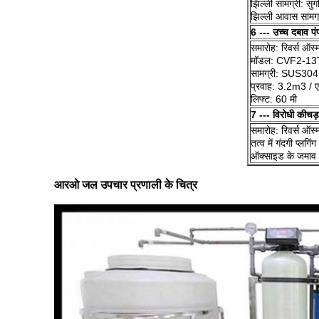
झिल्ली सामग्री: सु
झिल्ली आवास साम
6 --- उच्च दबाव पं
समारोह: रिवर्स ऑस्म
मॉडल: CVF2-13
सामग्री: SUS304
प्रवाह: 3.2m3 / 
लिफ्ट: 60 मी
7 --- विरोधी कीच
समारोह: रिवर्स ऑस्
तत्व में गंदगी प्ल
ऑक्साइड के जमाव क
आरओ जल उपचार प्रणाली के चित्र