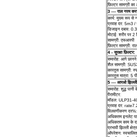
फ़िल्टर सामग्री 
3 --- राल नरम कर
कार्य: मुख्य रूप से
प्रवाह दर: 5m3 /
डिजाइन दबाव: 0
मोटाई: शरीर पर 2 म
सामग्री: एफआरपी
फ़िल्टर सामग्री: 
4 - सुरक्षा फ़िल्टर:
समारोह: आगे छानने क
शैल सामग्री: SU
कारतूस सामग्री: स्
कारतूस मात्रा: 5 प
5 --- आरओ झिल्ली
समारोह: शुद्ध पानी 
पैरामीटर:
मॉडल: ULP31-4
प्रवाह दर: rate7
विलवणीकरण दर%
अधिकतम इनलेट पान
अधिकतम काम के 
प्रभावी झिल्ली क्ष
ऑपरेशन: स्वचालित 