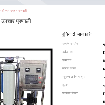
न आरओ जल उपचार प्रणाली
 उपचार प्रणाली
बुनियादी जानकारी
उत्पत्ति के प्लेस:
ग
ब्रांड नाम:
K
प्रमाणन:
I
मॉडल संख्या:
K
न्यूनतम आदेश मात्रा:
>
मूल्य:
ब
पैकेजिंग विवरण:
न
श