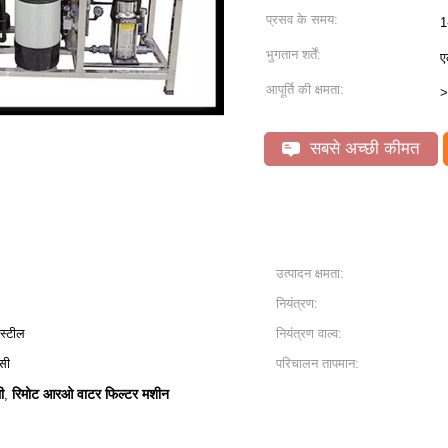
प्रसव के समय:
1
भुगतान शर्तें:
ए
आपूर्ति की क्षमता:
>
सबसे अच्छी कीमत
उत्पादन क्षमता:
नियंत्रण:
 स्टील
नियंत्रण वाल्व:
सी
परिचालन तापमान:
ी
रिमोट आरओ वाटर फिल्टर मशीन
,