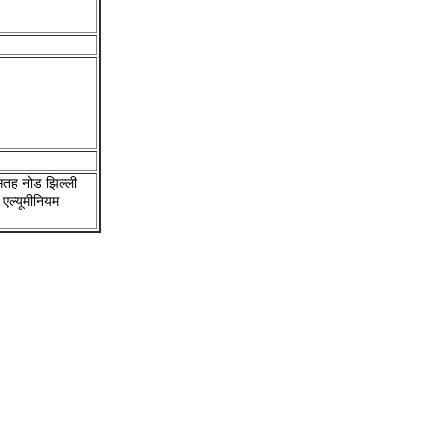
 सतह नोड झिल्ली
 एल्यूमीनियम