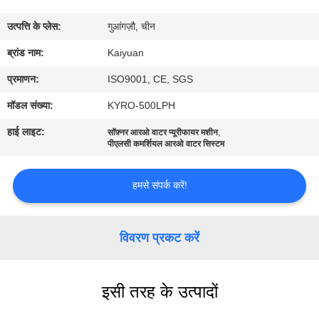
गुणवत्ता
उत्पत्ति के प्लेस:
गुआंगज़ौ, चीन
नियंत्रण
ब्रांड नाम:
Kaiyuan
संपर्क
प्रमाणन:
ISO9001, CE, SGS
करें
मॉडल संख्या:
KYRO-500LPH
हाई लाइट:
,
सॉफ़्नर आरओ वाटर प्यूरीफायर मशीन
एक
पीएलसी कमर्शियल आरओ वाटर सिस्टम
उद्धरण
हमसे संपर्क करें!
का
अनुरोध
विवरण प्रकट करें
करें
COMPANY
इसी तरह के उत्पादों
NEWS