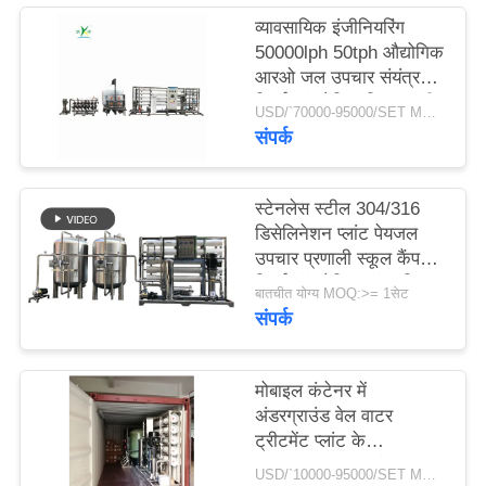
व्यावसायिक इंजीनियरिंग
50000lph 50tph औद्योगिक
साइटमैप
आरओ जल उपचार संयंत्र
रिवर्स ऑस्मोसिस सिस्टम की
USD/`70000-95000/SET MOQ:एक सेट
PRIVACY
बड़ी क्षमता
संपर्क
POLICY
स्टेनलेस स्टील 304/316
डिसेलिनेशन प्लांट पेयजल
उपचार प्रणाली स्कूल कैंपस
रिवर्स ऑस्मोसिस वॉटर फ़िल्टर
बातचीत योग्य MOQ:>= 1सेट
संपर्क
मोबाइल कंटेनर में
अंडरग्राउंड वेल वाटर
ट्रीटमेंट प्लांट के
50000जीपीडी औद्योगिक
USD/`10000-95000/SET MOQ:1 सेट