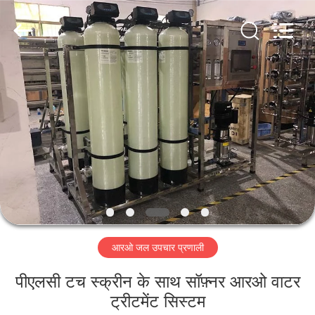
Kai
Yuan
Water
Treatment
Equipment
Co.,
Ltd..
All
घर
Rights
Reserved.
उत्पादों
हमारे
बारे
में
आरओ जल उपचार प्रणाली
कारखाना
भ्रमण
पीएलसी टच स्क्रीन के साथ सॉफ़्नर आरओ वाटर
ट्रीटमेंट सिस्टम