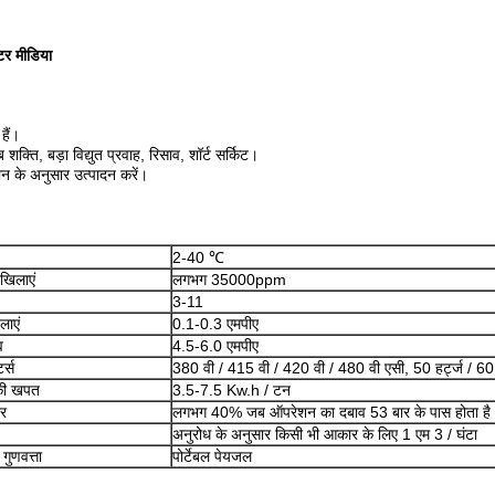
टर मीडिया
हैं।
ति, बड़ा विद्युत प्रवाह, रिसाव, शॉर्ट सर्किट।
के अनुसार उत्पादन करें।
2-40 ℃
खिलाएं
लगभग 35000ppm
3-11
लाएं
0.1-0.3 एमपीए
व
4.5-6.0 एमपीए
र्स
380 वी / 415 वी / 420 वी / 480 वी एसी, 50 हर्ट्ज / 60
की खपत
3.5-7.5 Kw.h / टन
दर
लगभग 40% जब ऑपरेशन का दबाव 53 बार के पास होता है
अनुरोध के अनुसार किसी भी आकार के लिए 1 एम 3 / घंटा
गुणवत्ता
पोर्टेबल पेयजल