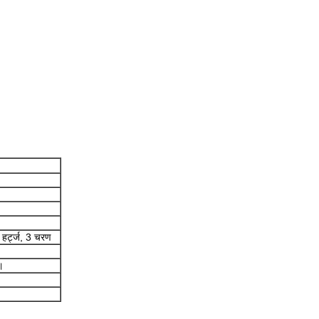
 हर्ट्ज, 3 चरण
।