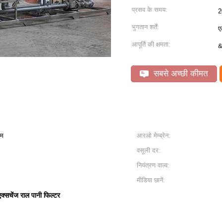
प्रसव के समय:
2
भुगतान शर्तें:
ए
आपूर्ति की क्षमता:
&
सबसे अच्छी कीमत
टम
आरओ मेम्ब्रेन:
वसूली दर:
नियंत्रण वाल्व:
मीडिया छानें:
्सचेंज राल पानी फिल्टर