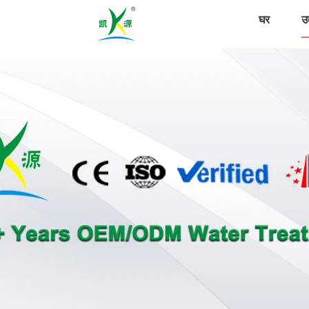
घर
उत