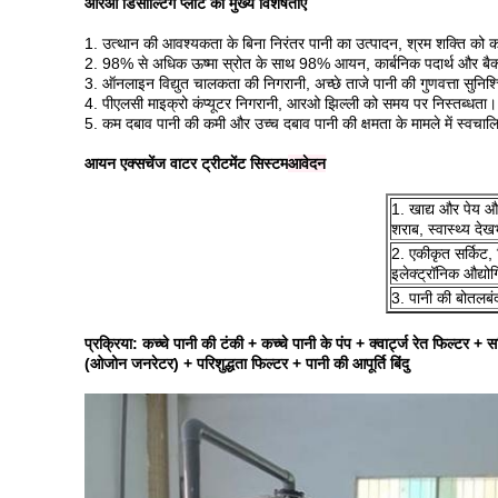
आरओ डिसाल्टिंग प्लांट की मुख्य विशेषताएं
1. उत्थान की आवश्यकता के बिना निरंतर पानी का उत्पादन, श्रम शक्ति को
2. 98% से अधिक ऊष्मा स्रोत के साथ 98% आयन, कार्बनिक पदार्थ और बैक्
3. ऑनलाइन विद्युत चालकता की निगरानी, ​​अच्छे ताजे पानी की गुणवत्ता सुनि
4. पीएलसी माइक्रो कंप्यूटर निगरानी, ​​आरओ झिल्ली को समय पर निस्तब्धता।
5. कम दबाव पानी की कमी और उच्च दबाव पानी की क्षमता के मामले में स्वचा
आयन एक्सचेंज वाटर ट्रीटमेंट सिस्टम
आवेदन
1. खाद्य और पेय औद्
शराब, स्वास्थ्य दे
2. एकीकृत सर्किट, 
इलेक्ट्रॉनिक औद्योग
3. पानी की बोतलबं
प्रक्रिया: कच्चे पानी की टंकी + कच्चे पानी के पंप + क्वार्ट्ज रेत फिल्टर
(ओजोन जनरेटर) + परिशुद्धता फिल्टर + पानी की आपूर्ति बिंदु