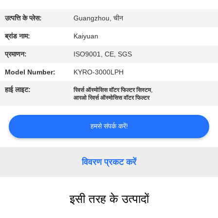
गुणवत्ता
उत्पत्ति के प्लेस:
Guangzhou, चीन
नियंत्रण
ब्रांड नाम:
Kaiyuan
संपर्क
प्रमाणन:
ISO9001, CE, SGS
करें
Model Number:
KYRO-3000LPH
हाई लाइट:
,
रिवर्स ऑस्मोसिस वॉटर फिल्टर सिस्टम
आरओ रिवर्स ऑस्मोसिस वॉटर फिल्टर
एक
उद्धरण
हमसे संपर्क करें!
का
अनुरोध
विवरण प्रकट करें
करें
COMPANY
इसी तरह के उत्पादों
NEWS