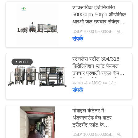
व्यावसायिक इंजीनियरिंग
50000lph 50tph औद्योगिक
साइटमैप
आरओ जल उपचार संयंत्र
रिवर्स ऑस्मोसिस सिस्टम की
USD/`70000-95000/SET MOQ:एक सेट
PRIVACY
बड़ी क्षमता
संपर्क
POLICY
स्टेनलेस स्टील 304/316
डिसेलिनेशन प्लांट पेयजल
उपचार प्रणाली स्कूल कैंपस
रिवर्स ऑस्मोसिस वॉटर फ़िल्टर
बातचीत योग्य MOQ:>= 1सेट
संपर्क
मोबाइल कंटेनर में
अंडरग्राउंड वेल वाटर
ट्रीटमेंट प्लांट के
50000जीपीडी औद्योगिक
USD/`10000-95000/SET MOQ:1 सेट