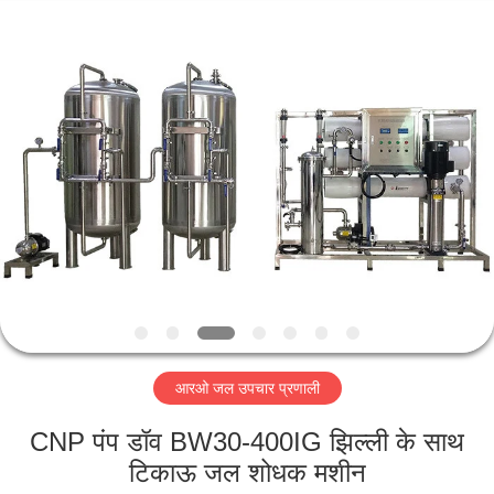
Kai
Yuan
Water
Treatment
Equipment
Co.,
Ltd..
All
घर
Rights
Reserved.
उत्पादों
हमारे
बारे
में
आरओ जल उपचार प्रणाली
कारखाना
भ्रमण
CNP पंप डॉव BW30-400IG झिल्ली के साथ
टिकाऊ जल शोधक मशीन