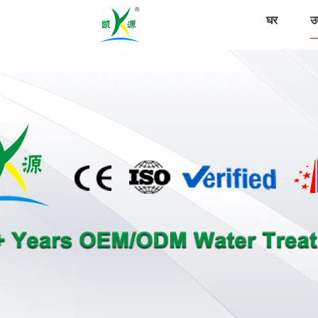
घर
उत