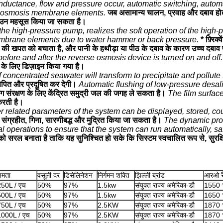
uctance, flow and pressure occur, automatic switching, automa
se osmosis membrane elements.
जब असामान्य चालन, प्रवाह और दबाव होता 
डाउन महसूस किया जा सकता है।
 the high-pressure pump, realizes the soft operation of the hi
mbrane elements due to water hammer or back pressure.
* फ़्रि
 की खपत को बचाता है, और पानी के हथौड़ा या पीठ के दबाव के कारण उच्च दबाव प
efore and after the reverse osmosis device is turned on and off.
 के लिए डिज़ाइन किया गया है।
f concentrated seawater will transform to precipitate and pollut
षेपित और प्रदूषित कर देगी।
Automatic flushing of low-pressure desal
ग संरक्षण के लिए केंद्रित समुद्री जल की जगह ले सकता है।
The film surface
करती है।
er related parameters of the system can be displayed, stored, co
त, संग्रहीत, गिना, सारणीबद्ध और मुद्रित किया जा सकता है।
The dynamic proc
l operations to ensure that the system can run automatically, saf
को सरल बनाता है ताकि यह सुनिश्चित हो सके कि सिस्टम स्वचालित रूप से, सुरक
्षमता
वसूली दर
डिसेलिनेशन
निर्गमन शक्ति
झिल्ली ब्रांड
आरओ रै
250L / एच
50%
97%
1.5kw
संयुक्त राज्य अमेरिका-डौ
1550 
500L / एच
50%
97%
1.5kw
संयुक्त राज्य अमेरिका-डौ
1650 
750L / एच
50%
97%
2.5KW
संयुक्त राज्य अमेरिका-डौ
1870 
1000L / एच
50%
97%
2.5KW
संयुक्त राज्य अमेरिका-डौ
1870 