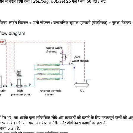
ीने में बदल दिया गया।
25L/bag, 50L/set
25 एल / बैग, 50 एल / सेट
 + सक्रिय कार्बन फिल्टर + पानी सॉफ़्नर / रासायनिक खुराक प्रणाली (वैकल्पिक) + सुरक्षा फिल
ट्ज रेत भरें, यह आपके द्वारा उल्लिखित लोहे और तलछटों को हटाने के लिए महत्वपूर्ण कणों की अश
कार्बन भरें, रंग, गंध, अवशिष्ट क्लोरीन और ऑर्गेनिक्स पदार्थों को हटा दें;
टीकता 5 ;m है;