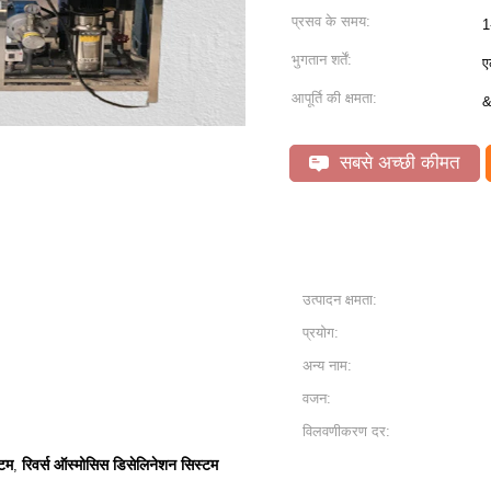
प्रसव के समय:
1
भुगतान शर्तें:
ए
आपूर्ति की क्षमता:
&
सबसे अच्छी कीमत
उत्पादन क्षमता:
प्रयोग:
अन्य नाम:
वजन:
विलवणीकरण दर:
्टम
रिवर्स ऑस्मोसिस डिसेलिनेशन सिस्टम
,