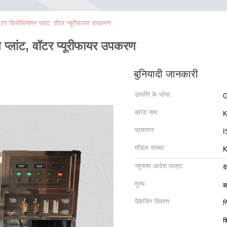
ाटर डिसेलिनेशन प्लांट, वॉटर प्यूरीफायर उपकरण
 प्लांट, वॉटर प्यूरीफायर उपकरण
बुनियादी जानकारी
उत्पत्ति के प्लेस:
G
ब्रांड नाम:
K
प्रमाणन:
I
मॉडल संख्या:
K
न्यूनतम आदेश मात्रा:
य
मूल्य:
ब
पैकेजिंग विवरण:
न
श