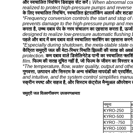
और स्वचालित स्विचिंग डिवाइस सेट करें।
When abnormal cond
realized to protect high-pressure pumps and rever
के लिए स्वचालित स्विचिंग, स्वचालित इंटरलॉकिंग अलार्म और शट
*Frequency conversion controls the start and stop of
prevents damage to the high-pressure pump and me
करता है, उच्च दबाव पंप के नरम संचालन का एहसास करता है, ऊर्जा
designed to realize low-pressure automatic flushing b
पहले और बाद में कम दबाव वाले स्वचालित फ्लशिंग का एहसास करने
*Especially during shutdown, the meta-stable state o
केंद्रित समुद्री जल की मेटा-स्थिर स्थिति झिल्ली की सतह को अवक्
protection.
कम दबाव वाले डिसेलिनेटेड पानी का स्वचालित फ्लशिं
film.
फिल्म की सतह दूषित नहीं है, जो फिल्म के जीवन का विस्तार 
*The temperature, flow, water quality, output and oth
गुणवत्ता, उत्पादन और सिस्टम के अन्य संबंधित मापदंडों को प्रदर्शि
and intuitive, and the system control simplifies manua
स्क्रीन स्पष्ट और सहज है, और सिस्टम कंट्रोल मैन्युअल ऑपरेशन 
समुद्री जल विलवणीकरण उपकरण
क्षमता
नमूना
क
KYRO-250
KYRO-500
KYRO -750
KYRO-1000