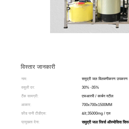
विस्तार जानकारी
नाम:
समुद्री जल विलवणीकरण उपकरण
वसूली दर:
30% -35%
टैंक सामग्री:
एफआरपी / कार्बन स्टील
आकार:
700x700x1500MM
फ़ीड पानी टीडीएस:
&lt;35000mg / एल
प्रमुखता देना:
समुद्री जल रिवर्स ऑस्मोसिस सिस