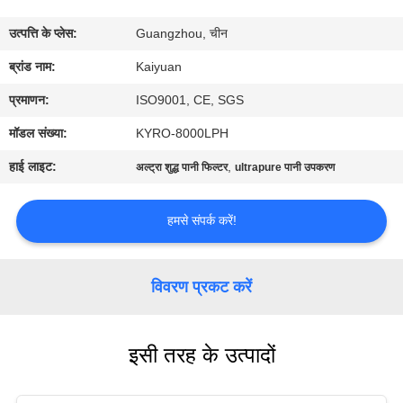
गुणवत्ता
उत्पत्ति के प्लेस:
Guangzhou, चीन
नियंत्रण
ब्रांड नाम:
Kaiyuan
संपर्क
प्रमाणन:
ISO9001, CE, SGS
करें
मॉडल संख्या:
KYRO-8000LPH
हाई लाइट:
,
अल्ट्रा शुद्ध पानी फिल्टर
ultrapure पानी उपकरण
एक
उद्धरण
हमसे संपर्क करें!
का
अनुरोध
विवरण प्रकट करें
करें
इसी तरह के उत्पादों
COMPANY
NEWS