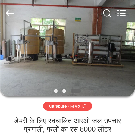
Kai
Yuan
Water
Treatment
Equipment
Co.,
Ltd..
All
घर
Rights
Reserved.
उत्पादों
हमारे
बारे
में
Ultrapure जल प्रणाली
कारखाना
भ्रमण
डेयरी के लिए स्वचालित आरओ जल उपचार
प्रणाली, फलों का रस 8000 लीटर