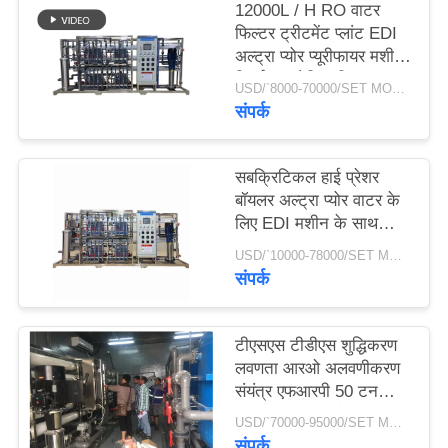
12000L / H RO वाटर
फिल्टर ट्रीटमेंट प्लांट EDI
साइटमैप
अल्ट्रा प्योर प्यूरीफायर मशीन
रिवर्स ऑस्मोसिस सिस्टम
USD/`8000-70000/SET MOQ:1 सेट
संपर्क
PRIVACY
POLICY
सबक्रिटिकल हाई प्रेशर
बॉयलर अल्ट्रा प्योर वाटर के
लिए EDI मशीन के साथ
240m3 / D RO
USD/`10000-78000/SET MOQ:1 सेट
Ultrapure वाटर सिस्टम
संपर्क
टीएसएस टीडीएस शुद्धिकरण
लवणता आरओ अलवणीकरण
संयंत्र एफआरपी 50 टन
प्रति घंटा स्वच्छ पेयजल के
USD/`70000-95000/SET MOQ:1 सेट
लिए
संपर्क