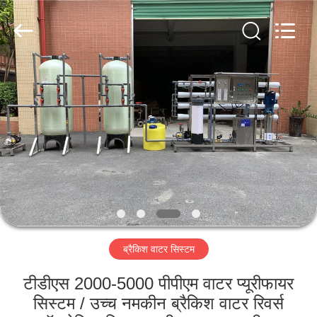
Kai
Yuan
Water
Treatment
Equipment
Co.,
Ltd..
All
घर
Rights
Reserved.
उत्पादों
हमारे
बारे
में
ब्रैकिश वाटर सिस्टम
कारखाना
भ्रमण
टीडीएस 2000-5000 पीपीएम वाटर प्यूरीफायर
सिस्टम / उच्च नमकीन ब्रैकिश वाटर रिवर्स