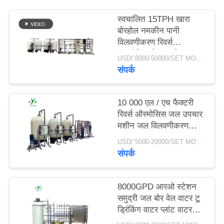
स्वचालित 15TPH खारा
साइटमैप
बोरहोल नमकीन पानी
विलवणीकरण रिवर्स
ऑस्मोसिस फ़िल्टर सिस्टम
PRIVACY
USD/`8000-50000/SET MOQ:एक सेट
शुद्धिकरण उपचार आरओ
संपर्क
POLICY
प्लांट
10 000 एल / एच फैक्टरी
रिवर्स ऑस्मोसिस जल उपचार
मशीन जल विलवणीकरण
संयंत्र जल उपचार उपकरण
USD/`5000-20000/SET MOQ:एक सेट
आरओ सिस्टम
संपर्क
8000GPD आरओ स्टेशन
समुद्री जल बोर वेल वाटर टू
ड्रिंकिंग वाटर प्लांट वाटर
डिसेलिनेशन मशीन