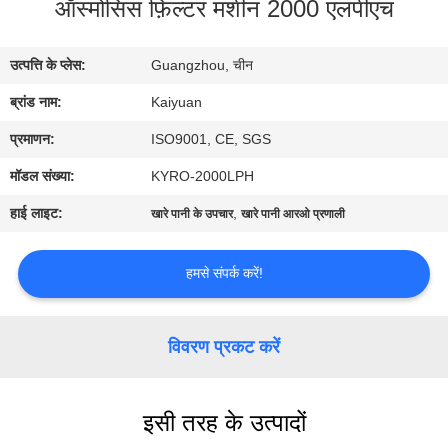
ऑस्मोसिस फ़िल्टर मशीन 2000 एलपीएच
गुणवत्ता
नियंत्रण
उत्पत्ति के प्लेस:
Guangzhou, चीन
ब्रांड नाम:
Kaiyuan
संपर्क
करें
प्रमाणन:
ISO9001, CE, SGS
मॉडल संख्या:
KYRO-2000LPH
एक
हाई लाइट:
,
खारे पानी के उपचार
खारे पानी आरओ प्रणाली
उद्धरण
का
हमसे संपर्क करें!
अनुरोध
करें
विवरण प्रकट करें
COMPANY
इसी तरह के उत्पादों
NEWS