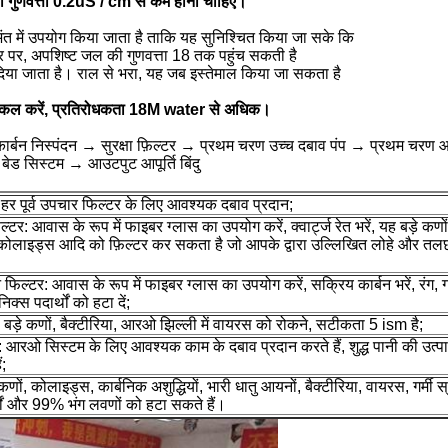
ी गुणवत्ता 0.2uS / cm से कम होना चाहिए।
अंत में उपयोग किया जाता है ताकि यह सुनिश्चित किया जा सके कि
र पर, अपशिष्ट जल की गुणवत्ता 18 तक पहुंच सकती है
दिया जाता है। राल से भरा, यह जब इस्तेमाल किया जा सकता है
ीसायकल करें, प्रतिरोधकता 18M water से अधिक।
य कार्बन निस्पंदन → सुरक्षा फ़िल्टर → प्रथम चरण उच्च दबाव पंप → प्रथम
ेड सिस्टम → आउटपुट आपूर्ति बिंदु
: हर पूर्व उपचार फिल्टर के लिए आवश्यक दबाव प्रदान;
फिल्टर: आवास के रूप में फाइबर ग्लास का उपयोग करें, क्वार्ट्ज रेत भरें, यह बड़े कणों
ं, कोलाइड्स आदि को फ़िल्टर कर सकता है जो आपके द्वारा उल्लिखित लोहे और तलछ
 फिल्टर: आवास के रूप में फाइबर ग्लास का उपयोग करें, सक्रिय कार्बन भरें, रंग, 
िक्स पदार्थों को हटा दें;
र: बड़े कणों, बैक्टीरिया, आरओ झिल्ली में वायरस को रोकने, सटीकता 5 ism है;
: आरओ सिस्टम के लिए आवश्यक काम के दबाव प्रदान करते हैं, शुद्ध पानी की उत्पा
ं;
ों, कोलाइड्स, कार्बनिक अशुद्धियों, भारी धातु आयनों, बैक्टीरिया, वायरस, गर्मी 
ों और 99% भंग लवणों को हटा सकते हैं।