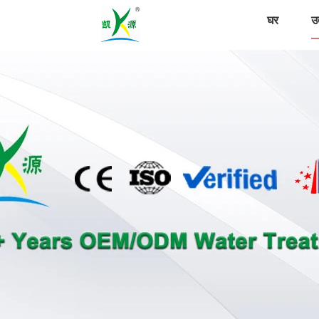
घर
उत