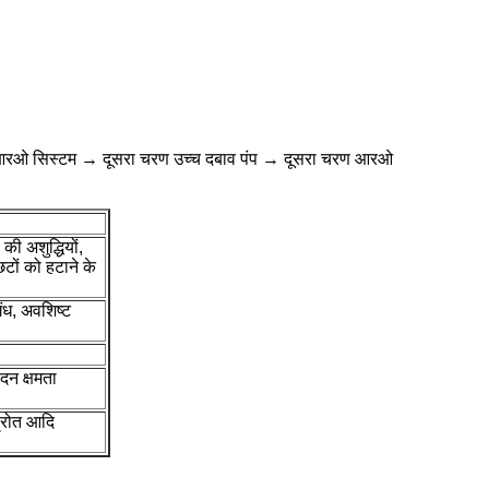
 चरण आरओ सिस्टम → दूसरा चरण उच्च दबाव पंप → दूसरा चरण आरओ
 की अशुद्धियों,
टों को हटाने के
गंध, अवशिष्ट
दन क्षमता
स्रोत आदि