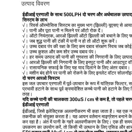
उत्पाद विवरण
ईडीआई प्रणाली के साथ 500LPH दो चरण और अर्धचालक उत्पादन 
सिस्टम के लाभ
√। रिवर्स ऑस्मोसिस सिस्टम का मुख्य भाग (झिल्ली) यूएसए से आय
√। पानी और पूरा पानी न मिलने पर ऑटो रोक दें।
√। ऑटो नियंत्रक, आरओ झिल्ली ऑटो झिल्ली को बचाने के लिए फ
√। जब शुद्ध पानी की टंकी में पानी न हो तो ऑटो शुरू करें।
√। उच्च दबाव पंप की रक्षा के लिए कम दबाव संरक्षण स्विच जब कोई 
√। उच्च कुशल और कम शोर उच्च दबाव पंप।
√। हर समय उत्पाद की पानी की गुणवत्ता की निगरानी के लिए उत
√। आरओ झिल्ली की निगरानी के लिए इनपुट पानी और आउटपुट वॉट
√। रासायनिक सफाई के लिए यह याद दिलाने के लिए अंतर दबाव।
√। मशीन बंद होने पर पानी को रोकने के लिए इनलेट वॉटर सोलनॉइ
दो चरण आरओ सिस्टम
इस जल उपचार प्रणाली में पूर्व-उपचार के रूप में यांत्रिक फिल्टर,
प्रभावी हटाने के साथ पूर्व क्रमादेशित कच्चे पानी को हटाने के लि
तरह।
यदि कच्चे पानी की चालकता 300uS / cm से कम है, तो पहले चर
ईडीआई प्रणाली
ईडीआई, जिसे इलेक्ट्रिक अलवणीकरण भी कहा जाता है। यह एक नई अल्
तकनीक को संयुक्त करता है। यह आयन वर्तमान माइग्रेशन बनाने के
कर रहा है। अंत में पानी के गहरे अलवणीकरण के लिए। एक ही सम
उपकरण का उपयोग करें, तो किसी भी उत्थान के लिए एसिड और क्षार