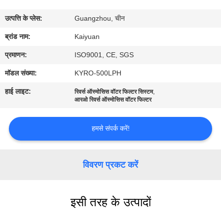
गुणवत्ता
उत्पत्ति के प्लेस:
Guangzhou, चीन
नियंत्रण
ब्रांड नाम:
Kaiyuan
संपर्क
प्रमाणन:
ISO9001, CE, SGS
करें
मॉडल संख्या:
KYRO-500LPH
हाई लाइट:
,
रिवर्स ऑस्मोसिस वॉटर फिल्टर सिस्टम
एक
आरओ रिवर्स ऑस्मोसिस वॉटर फिल्टर
उद्धरण
हमसे संपर्क करें!
का
अनुरोध
विवरण प्रकट करें
करें
COMPANY
इसी तरह के उत्पादों
NEWS