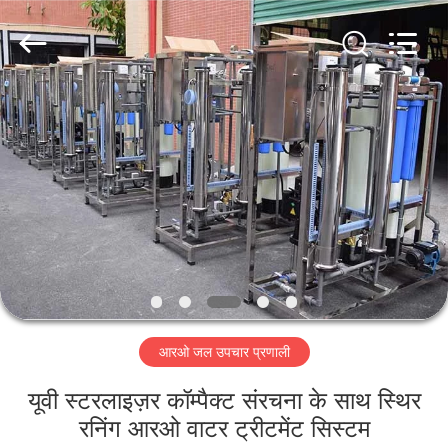
Kai
Yuan
Water
Treatment
Equipment
Co.,
Ltd..
All
घर
Rights
Reserved.
उत्पादों
हमारे
बारे
में
आरओ जल उपचार प्रणाली
कारखाना
भ्रमण
यूवी स्टरलाइज़र कॉम्पैक्ट संरचना के साथ स्थिर
रनिंग आरओ वाटर ट्रीटमेंट सिस्टम