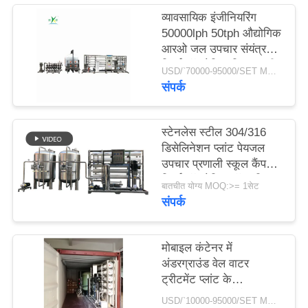
व्यावसायिक इंजीनियरिंग
50000lph 50tph औद्योगिक
साइटमैप
आरओ जल उपचार संयंत्र
रिवर्स ऑस्मोसिस सिस्टम की
USD/`70000-95000/SET MOQ:एक सेट
PRIVACY
बड़ी क्षमता
संपर्क
POLICY
स्टेनलेस स्टील 304/316
डिसेलिनेशन प्लांट पेयजल
उपचार प्रणाली स्कूल कैंपस
रिवर्स ऑस्मोसिस वॉटर फ़िल्टर
बातचीत योग्य MOQ:>= 1सेट
संपर्क
मोबाइल कंटेनर में
अंडरग्राउंड वेल वाटर
ट्रीटमेंट प्लांट के
50000जीपीडी औद्योगिक
USD/`10000-95000/SET MOQ:1 सेट