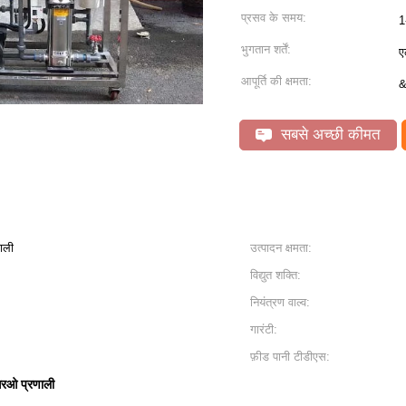
प्रसव के समय:
1
भुगतान शर्तें:
ए
आपूर्ति की क्षमता:
&
सबसे अच्छी कीमत
ाली
उत्पादन क्षमता:
विद्युत शक्ति:
नियंत्रण वाल्व:
गारंटी:
फ़ीड पानी टीडीएस:
आरओ प्रणाली