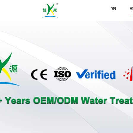
घर
उत