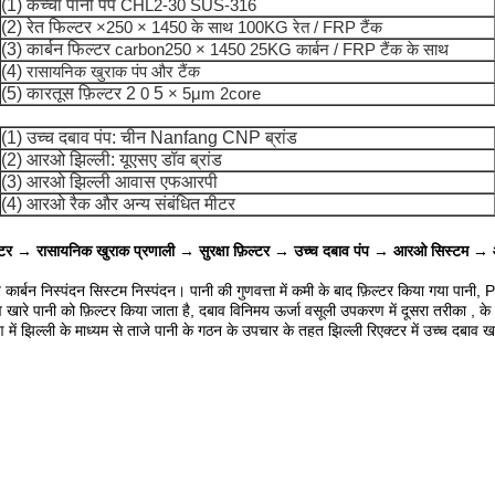
(1) कच्चा पानी पंप
CHL2-30 SUS-316
(2) रेत फिल्टर
×250 × 1450 के साथ 100KG रेत / FRP टैंक
(3) कार्बन फिल्टर
carbon250 × 1450 25KG कार्बन / FRP टैंक के साथ
(4)
रासायनिक खुराक पंप और टैंक
(5) कारतूस फ़िल्टर 2
0
5
× 5μm 2core
(1) उच्च दबाव पंप: चीन Nanfang CNP ब्रांड
(2) आरओ झिल्ली: यूएसए डॉव ब्रांड
(3) आरओ झिल्ली आवास एफआरपी
(4) आरओ रैक और अन्य संबंधित मीटर
िल्टर → रासायनिक खुराक प्रणाली → सुरक्षा फ़िल्टर → उच्च दबाव पंप → आरओ सिस्टम → आरओ
िय कार्बन निस्पंदन सिस्टम निस्पंदन।
पानी की गुणवत्ता में कमी के बाद फ़िल्टर किया गया पान
 खारे पानी को फ़िल्टर किया जाता है, दबाव विनिमय ऊर्जा वसूली उपकरण में दूसरा तरीका , के ब
ण में झिल्ली के माध्यम से ताजे पानी के गठन के उपचार के तहत झिल्ली रिएक्टर में उच्च दबाव ख