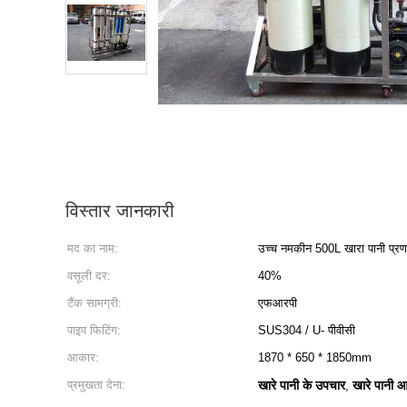
विस्तार जानकारी
मद का नाम:
उच्च नमकीन 500L खारा पानी प्रण
वसूली दर:
40%
टैंक सामग्री:
एफआरपी
पाइप फिटिंग:
SUS304 / U- पीवीसी
आकार:
1870 * 650 * 1850mm
प्रमुखता देना:
खारे पानी के उपचार
खारे पानी 
,