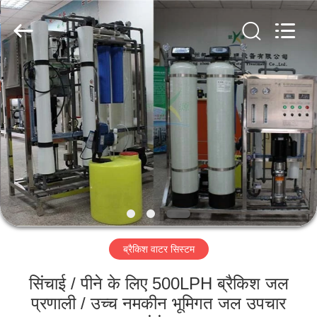
Kai
Yuan
Water
Treatment
Equipment
Co.,
Ltd..
All
घर
Rights
Reserved.
उत्पादों
हमारे
बारे
में
ब्रैकिश वाटर सिस्टम
कारखाना
भ्रमण
सिंचाई / पीने के लिए 500LPH ब्रैकिश जल
प्रणाली / उच्च नमकीन भूमिगत जल उपचार