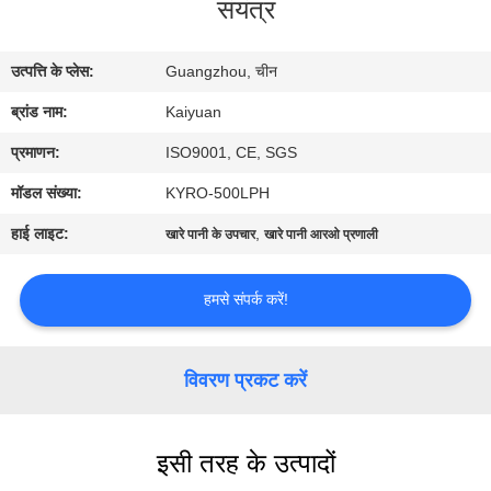
संयंत्र
गुणवत्ता
नियंत्रण
उत्पत्ति के प्लेस:
Guangzhou, चीन
ब्रांड नाम:
Kaiyuan
संपर्क
करें
प्रमाणन:
ISO9001, CE, SGS
मॉडल संख्या:
KYRO-500LPH
एक
हाई लाइट:
,
खारे पानी के उपचार
खारे पानी आरओ प्रणाली
उद्धरण
का
हमसे संपर्क करें!
अनुरोध
करें
विवरण प्रकट करें
COMPANY
इसी तरह के उत्पादों
NEWS