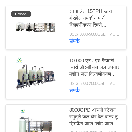
स्वचालित 15TPH खारा
साइटमैप
बोरहोल नमकीन पानी
विलवणीकरण रिवर्स
ऑस्मोसिस फ़िल्टर सिस्टम
PRIVACY
USD/`8000-50000/SET MOQ:एक सेट
शुद्धिकरण उपचार आरओ
संपर्क
POLICY
प्लांट
10 000 एल / एच फैक्टरी
रिवर्स ऑस्मोसिस जल उपचार
मशीन जल विलवणीकरण
संयंत्र जल उपचार उपकरण
USD/`5000-20000/SET MOQ:एक सेट
आरओ सिस्टम
संपर्क
8000GPD आरओ स्टेशन
समुद्री जल बोर वेल वाटर टू
ड्रिंकिंग वाटर प्लांट वाटर
डिसेलिनेशन मशीन