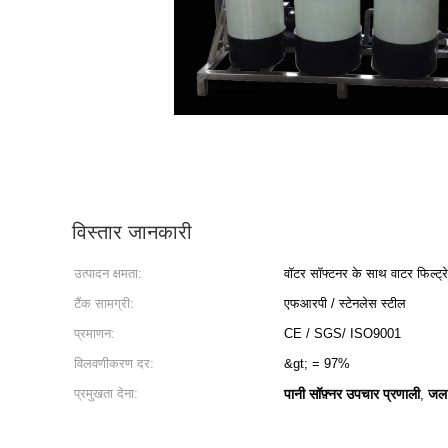
विस्तार जानकारी
उत्पादन क्षमता:
वॉटर सॉफ्टनर के साथ वाटर फिल्ट्रे
टैंक सामग्री:
एफआरपी / स्टेनलेस स्टील
प्रमाणन:
CE / SGS/ ISO9001
विलवणीकरण दर:
&gt; = 97%
प्रमुखता देना:
पानी सॉफ़्नर उपचार प्रणाली
जल 
,