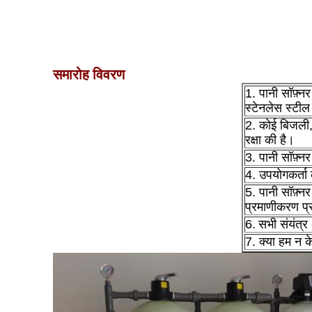
समारोह विवरण
1. पानी सॉफ़्न
स्टेनलेस स्टील
2. कोई बिजली, 
रक्षा की है।
3. पानी सॉफ़्न
4. उपयोगकर्ता
5. पानी सॉफ़
प्रमाणीकरण प्र
6.
सभी संयंत्र
7. क्या हम न के