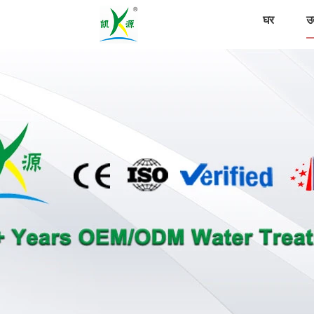
घर
उत