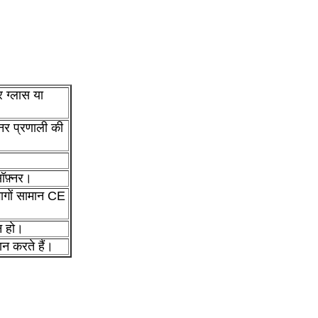
र ग्लास या
्नर प्रणाली की
ॉफ़्नर।
ागों सामान CE
न हो।
ान करते हैं।