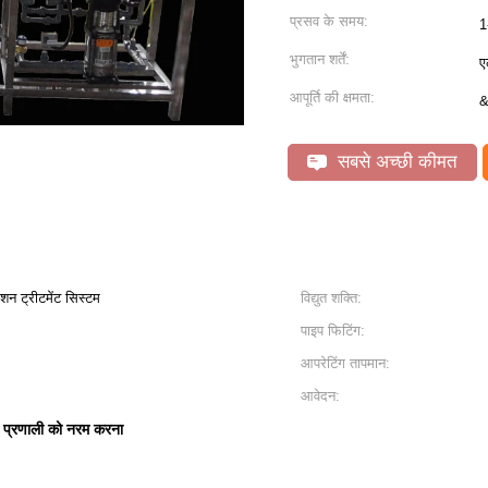
प्रसव के समय:
1
भुगतान शर्तें:
ए
आपूर्ति की क्षमता:
&
सबसे अच्छी कीमत
शन ट्रीटमेंट सिस्टम
विद्युत शक्ति:
पाइप फिटिंग:
आपरेटिंग तापमान:
आवेदन:
प्रणाली को नरम करना