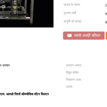
प्रसव के समय:
1
भुगतान शर्तें:
ए
आपूर्ति की क्षमता:
&
सबसे अच्छी कीमत
ल उपचार
उत्पादन क्षमता:
विद्युत शक्ति:
नियंत्रण वाल्व:
गारंटी:
स्टम
आरओ रिवर्स ऑस्मोसिस वॉटर फिल्टर
,