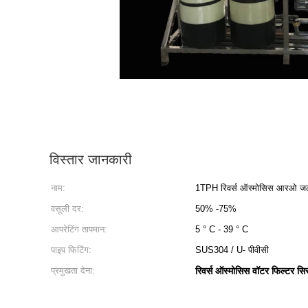
विस्तार जानकारी
नाम:
1TPH रिवर्स ऑस्मोसिस आरओ ज
वसूली दर:
50% -75%
आपरेटिंग तापमान:
5 ° C - 39 ° C
पाइप फिटिंग:
SUS304 / U- पीवीसी
प्रमुखता देना:
रिवर्स ऑस्मोसिस वॉटर फिल्टर सि