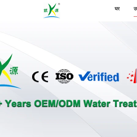
घर
उत