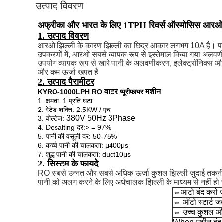
उत्पाद विवरण
अफ्रीका और भारत के लिए 1TPH रिवर्स ऑस्मोसिस आरओ वाट
1. उत्पाद विवरण
आरओ झिल्ली के कारण झिल्ली का छिद्र आकार लगभग 10A है।
प
उपकरणों में, आरओ सबसे व्यापक रूप से इस्तेमाल किया गया अल
उपयोग व्यापक रूप से खारे पानी के अलवणीकरण, इलेक्ट्रॉनिक्स और 
और कम ऊर्जा खपत है
2. उत्पाद पैरामीटर
वाटर
मशीन
KYRO-1000LPH RO
प्यूरीफायर
1. क्षमता: 1 प्रति घंटा
2. रेटेड शक्ति: 2.5KW / एच
380V 50Hz 3Phase
3. वोल्टेज:
4. Desalting दर:> = 97%
5. पानी की वसूली दर: 50-75%
6. कच्चे पानी की चालकता: μ400μs
7. शुद्ध पानी की चालकता: duct10μs
2. सिस्टम के फायदे
RO सबसे उन्नत और सबसे अधिक ऊर्जा कुशल झिल्ली जुदाई तकन
पानी को अलग करने के लिए अर्धचालक झिल्ली के माध्यम से नहीं ह
⇔आटो बंद करो ज
⇔
ऑटो स्टार्ट जब
⇔
उच्च कुशल औ
When
मशीन बंद