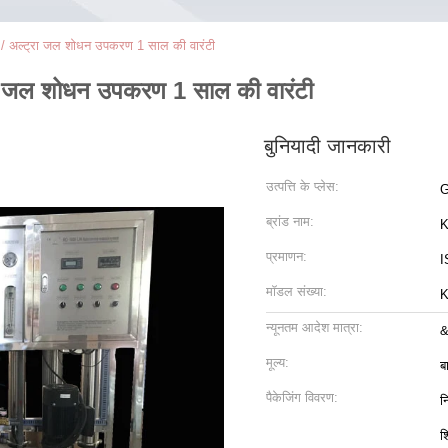
अल्ट्रा जल शोधन उपकरण 1 साल की वारंटी
 जल शोधन उपकरण 1 साल की वारंटी
बुनियादी जानकारी
उत्पत्ति के प्लेस:
G
ब्रांड नाम:
K
प्रमाणन:
I
मॉडल संख्या:
K
न्यूनतम आदेश मात्रा:
&
मूल्य:
ब
पैकेजिंग विवरण:
न
श