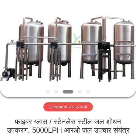
Kai
Yuan
Water
Treatment
Equipment
Co.,
Ltd..
All
घर
Rights
Reserved.
उत्पादों
हमारे
बारे
में
Ultrapure जल प्रणाली
कारखाना
भ्रमण
फाइबर ग्लास / स्टेनलेस स्टील जल शोधन
उपकरण, 5000LPH आरओ जल उपचार संयंत्र