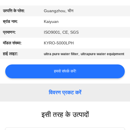
गुणवत्ता
उत्पत्ति के प्लेस:
Guangzhou, चीन
नियंत्रण
ब्रांड नाम:
Kaiyuan
संपर्क
प्रमाणन:
ISO9001, CE, SGS
करें
मॉडल संख्या:
KYRO-5000LPH
हाई लाइट:
,
ultra pure water filter
ultrapure water equipment
एक
उद्धरण
हमसे संपर्क करें!
का
अनुरोध
विवरण प्रकट करें
करें
इसी तरह के उत्पादों
COMPANY
NEWS