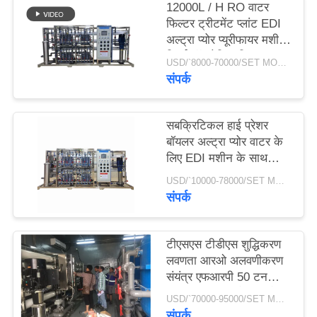
12000L / H RO वाटर
फिल्टर ट्रीटमेंट प्लांट EDI
साइटमैप
अल्ट्रा प्योर प्यूरीफायर मशीन
रिवर्स ऑस्मोसिस सिस्टम
USD/`8000-70000/SET MOQ:1 सेट
संपर्क
PRIVACY
POLICY
सबक्रिटिकल हाई प्रेशर
बॉयलर अल्ट्रा प्योर वाटर के
लिए EDI मशीन के साथ
240m3 / D RO
USD/`10000-78000/SET MOQ:1 सेट
Ultrapure वाटर सिस्टम
संपर्क
टीएसएस टीडीएस शुद्धिकरण
लवणता आरओ अलवणीकरण
संयंत्र एफआरपी 50 टन
प्रति घंटा स्वच्छ पेयजल के
USD/`70000-95000/SET MOQ:1 सेट
लिए
संपर्क