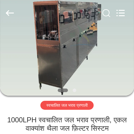
Kai
Yuan
Water
Treatment
Equipment
Co.,
Ltd..
All
घर
Rights
Reserved.
उत्पादों
हमारे
बारे
में
स्वचालित जल भराव प्रणाली
कारखाना
भ्रमण
1000LPH स्वचालित जल भराव प्रणाली, एकल
वाक्यांश थैला जल फ़िल्टर सिस्टम