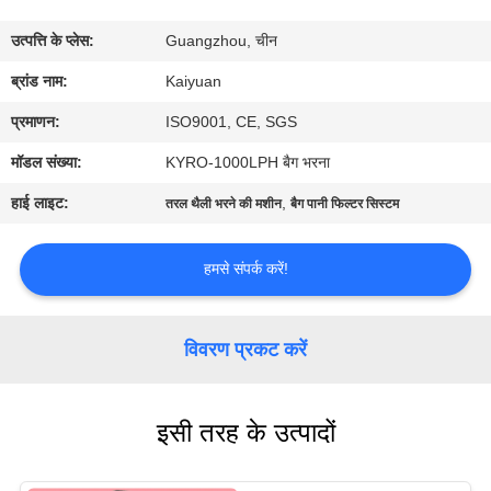
गुणवत्ता
उत्पत्ति के प्लेस:
Guangzhou, चीन
नियंत्रण
ब्रांड नाम:
Kaiyuan
संपर्क
प्रमाणन:
ISO9001, CE, SGS
करें
मॉडल संख्या:
KYRO-1000LPH बैग भरना
हाई लाइट:
,
तरल थैली भरने की मशीन
बैग पानी फिल्टर सिस्टम
एक
उद्धरण
हमसे संपर्क करें!
का
अनुरोध
विवरण प्रकट करें
करें
इसी तरह के उत्पादों
COMPANY
NEWS