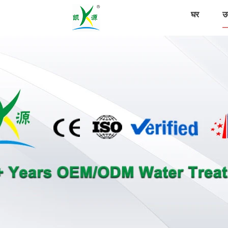
घर
उत