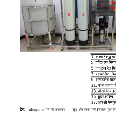
1. कच्चे / शुद्ध 
3. पहिए का निय
5. क्वार्ट्ज रेत फ़
7. स्वचालित नियं
9. आउटलेट वाटर 
11. उच्च दबाव प
13. पीसी नियंत्
15. कुल शक्ति
17. आरओ मेम्ब्रे
टैग:
ultrapure पानी के उपकरण
,
शुद्ध और साफ पानी फिल्टर प्रणाल