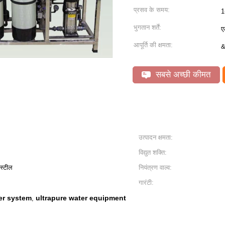
प्रसव के समय:
1
भुगतान शर्तें:
ए
आपूर्ति की क्षमता:
&
सबसे अच्छी कीमत
उत्पादन क्षमता:
विद्युत शक्ति:
 स्टील
नियंत्रण वाल्व:
गारंटी:
ter system
ultrapure water equipment
,