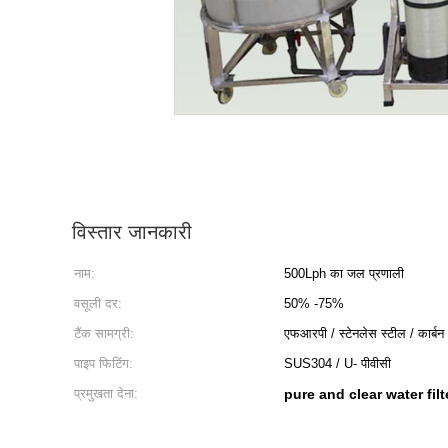
विस्तार जानकारी
नाम:
500Lph का जल प्रणाली
वसूली दर:
50% -75%
टैंक सामग्री:
एफआरपी / स्टेनलेस स्टील / कार्बन
पाइप फिटिंग:
SUS304 / U- पीवीसी
प्रमुखता देना:
pure and clear water fil