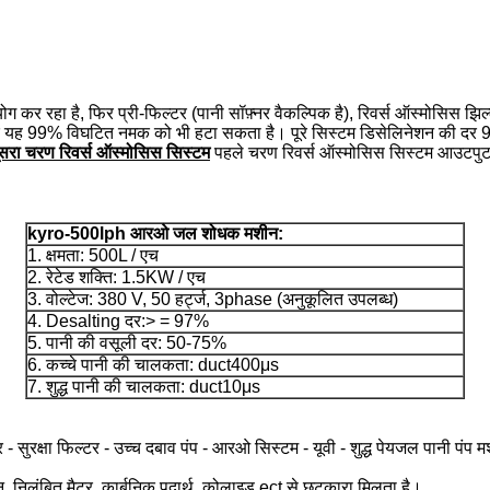
ोग कर रहा है, फिर प्री-फिल्टर (पानी सॉफ़्नर वैकल्पिक है), रिवर्स ऑस्मोसिस झिल्
, और यह 99% विघटित नमक को भी हटा सकता है।
पूरे सिस्टम डिसेलिनेशन की 
ूसरा चरण रिवर्स ऑस्मोसिस सिस्टम
पहले चरण रिवर्स ऑस्मोसिस सिस्टम आउटपुट प
kyro-500lph आरओ जल शोधक मशीन:
1. क्षमता: 500L / एच
2. रेटेड शक्ति: 1.5KW / एच
3. वोल्टेज: 380 V, 50 हर्ट्ज, 3phase
(अनुकूलित उपलब्ध)
4. Desalting दर:> = 97%
5. पानी की वसूली दर: 50-75%
6. कच्चे पानी की चालकता: duct400μs
7. शुद्ध पानी की चालकता: duct10μs
टर - सुरक्षा फिल्टर - उच्च दबाव पंप - आरओ सिस्टम - यूवी - शुद्ध पेयजल पानी पंप 
ापन, निलंबित मैटर, कार्बनिक पदार्थ, कोलाइड ect से छुटकारा मिलता है।