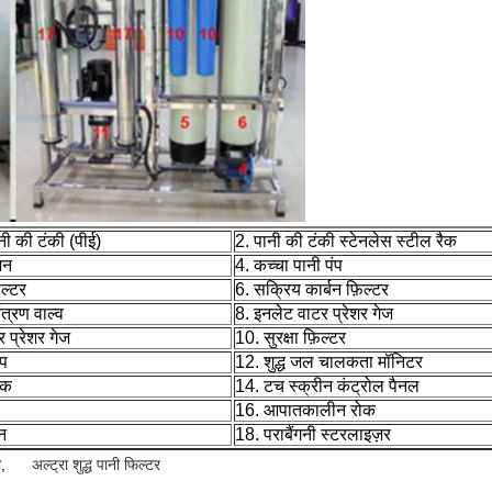
पानी की टंकी (पीई)
2. पानी की टंकी स्टेनलेस स्टील रैक
मन
4. कच्चा पानी पंप
िल्टर
6. सक्रिय कार्बन फ़िल्टर
त्रण वाल्व
8. इनलेट वाटर प्रेशर गेज
प्रेशर गेज
10. सुरक्षा फ़िल्टर
ंप
12. शुद्ध जल चालकता मॉनिटर
रक
14. टच स्क्रीन कंट्रोल पैनल
16. आपातकालीन रोक
न
18. पराबैंगनी स्टरलाइज़र
ी
,
अल्ट्रा शुद्ध पानी फिल्टर