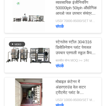
व्यावसायिक इंजीनियरिंग
50000lph 50tph औद्योगिक
साइटमैप
आरओ जल उपचार संयंत्र
रिवर्स ऑस्मोसिस सिस्टम की
USD/`70000-95000/SET MOQ:एक सेट
बड़ी क्षमता
संपर्क
PRIVACY
POLICY
स्टेनलेस स्टील 304/316
डिसेलिनेशन प्लांट पेयजल
उपचार प्रणाली स्कूल कैंपस
रिवर्स ऑस्मोसिस वॉटर फ़िल्टर
बातचीत योग्य MOQ:>= 1सेट
संपर्क
मोबाइल कंटेनर में
अंडरग्राउंड वेल वाटर
ट्रीटमेंट प्लांट के
50000जीपीडी औद्योगिक
USD/`10000-95000/SET MOQ:1 सेट
कृषि रिवर्स ऑस्मोसिस आरओ
संपर्क