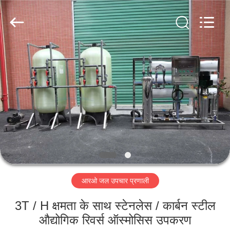
Kai
Yuan
Water
Treatment
Equipment
Co.,
Ltd..
All
घर
Rights
Reserved.
उत्पादों
हमारे
बारे
में
आरओ जल उपचार प्रणाली
कारखाना
भ्रमण
3T / H क्षमता के साथ स्टेनलेस / कार्बन स्टील
औद्योगिक रिवर्स ऑस्मोसिस उपकरण