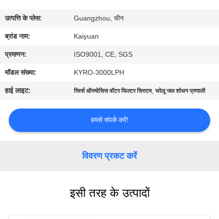
गुणवत्ता
उत्पत्ति के प्लेस:
Guangzhou, चीन
नियंत्रण
ब्रांड नाम:
Kaiyuan
संपर्क
प्रमाणन:
ISO9001, CE, SGS
करें
मॉडल संख्या:
KYRO-3000LPH
हाई लाइट:
,
रिवर्स ऑस्मोसिस वॉटर फिल्टर सिस्टम
घरेलू जल शोधन प्रणाली
एक
उद्धरण
हमसे संपर्क करें!
का
अनुरोध
विवरण प्रकट करें
करें
इसी तरह के उत्पादों
COMPANY
NEWS