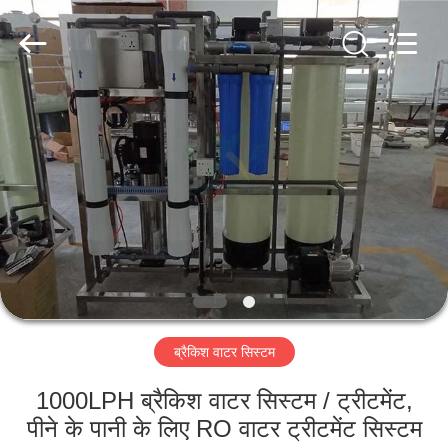
Kai
Yuan
Water
Treatment
Equipment
Co.,
Ltd..
All
घर
Rights
Reserved.
उत्पादों
हमारे
बारे
में
ब्रैकिश वाटर सिस्टम
कारखाना
भ्रमण
1000LPH ब्रैकिश वाटर सिस्टम / ट्रीटमेंट,
पीने के पानी के लिए RO वाटर ट्रीटमेंट सिस्टम