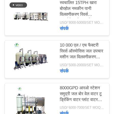
स्वचालित 15TPH खारा
बोरहोल नमकीन पानी
साइटमैप
विलवणीकरण रिवर्स
ऑस्मोसिस फ़िल्टर सिस्टम
USD/`8000-50000/SET MOQ:एक सेट
शुद्धिकरण उपचार आरओ
संपर्क
PRIVACY
प्लांट
POLICY
10 000 एल / एच फैक्टरी
रिवर्स ऑस्मोसिस जल उपचार
मशीन जल विलवणीकरण
संयंत्र जल उपचार उपकरण
USD/`5000-20000/SET MOQ:एक सेट
आरओ सिस्टम
संपर्क
8000GPD आरओ स्टेशन
समुद्री जल बोर वेल वाटर टू
ड्रिंकिंग वाटर प्लांट वाटर
डिसेलिनेशन मशीन
USD/`6000-7000/SET MOQ:एक सेट
संपर्क