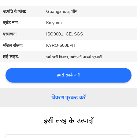
गुणवत्ता
उत्पत्ति के प्लेस:
Guangzhou, चीन
नियंत्रण
ब्रांड नाम:
Kaiyuan
संपर्क
प्रमाणन:
ISO9001, CE, SGS
करें
मॉडल संख्या:
KYRO-500LPH
हाई लाइट:
,
खारे पानी फिल्टर
खारे पानी आरओ प्रणाली
एक
उद्धरण
हमसे संपर्क करें!
का
अनुरोध
विवरण प्रकट करें
करें
इसी तरह के उत्पादों
COMPANY
NEWS