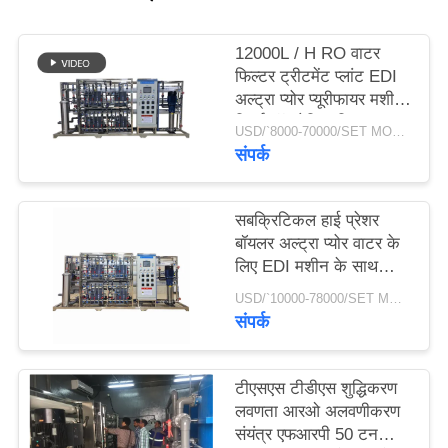
साइटमैप
12000L / H RO वाटर
फिल्टर ट्रीटमेंट प्लांट EDI
अल्ट्रा प्योर प्यूरीफायर मशीन
PRIVACY
रिवर्स ऑस्मोसिस सिस्टम
USD/`8000-70000/SET MOQ:1 सेट
POLICY
संपर्क
सबक्रिटिकल हाई प्रेशर
बॉयलर अल्ट्रा प्योर वाटर के
लिए EDI मशीन के साथ
240m3 / D RO
USD/`10000-78000/SET MOQ:1 सेट
Ultrapure वाटर सिस्टम
संपर्क
टीएसएस टीडीएस शुद्धिकरण
लवणता आरओ अलवणीकरण
संयंत्र एफआरपी 50 टन