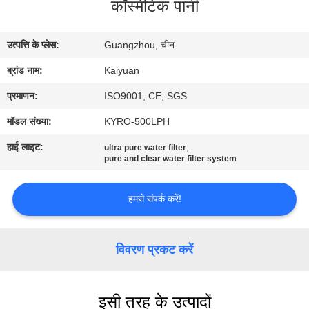
कॉस्मेटिक पानी
गुणवत्ता
नियंत्रण
उत्पत्ति के प्लेस:
Guangzhou, चीन
ब्रांड नाम:
Kaiyuan
संपर्क
करें
प्रमाणन:
ISO9001, CE, SGS
मॉडल संख्या:
KYRO-500LPH
एक
हाई लाइट:
,
ultra pure water filter
pure and clear water filter system
उद्धरण
का
हमसे संपर्क करें!
अनुरोध
करें
विवरण प्रकट करें
COMPANY
इसी तरह के उत्पादों
NEWS