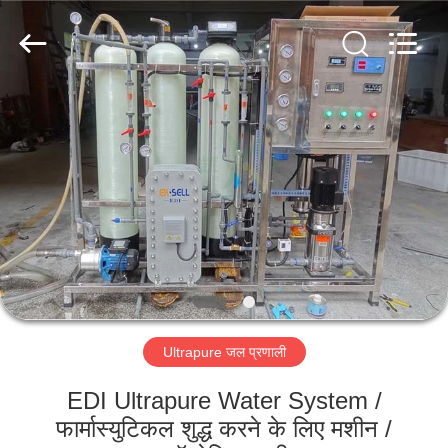
Kai
Yuan
Water
Treatment
Equipment
Co.,
Ltd..
All
घर
Rights
Reserved.
उत्पादों
हमारे
बारे
में
Ultrapure जल प्रणाली
कारखाना
भ्रमण
EDI Ultrapure Water System /
फार्मास्युटिकल शुद्ध करने के लिए मशीन /