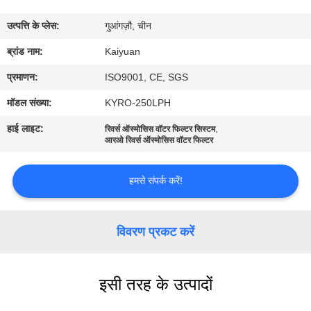
गुणवत्ता
उत्पत्ति के प्लेस:
गुआंगज़ौ, चीन
नियंत्रण
ब्रांड नाम:
Kaiyuan
संपर्क
प्रमाणन:
ISO9001, CE, SGS
करें
मॉडल संख्या:
KYRO-250LPH
हाई लाइट:
,
रिवर्स ऑस्मोसिस वॉटर फिल्टर सिस्टम
एक
आरओ रिवर्स ऑस्मोसिस वॉटर फिल्टर
उद्धरण
हमसे संपर्क करें!
का
अनुरोध
विवरण प्रकट करें
करें
COMPANY
इसी तरह के उत्पादों
NEWS