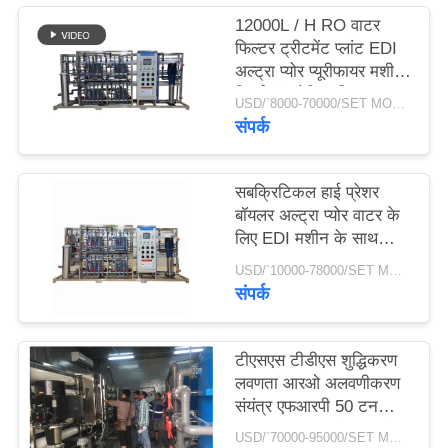
12000L / H RO वाटर
फिल्टर ट्रीटमेंट प्लांट EDI
साइटमैप
अल्ट्रा प्योर प्यूरीफायर मशीन
रिवर्स ऑस्मोसिस सिस्टम
USD/`8000-70000/SET MOQ:1 सेट
PRIVACY
संपर्क
POLICY
सबक्रिटिकल हाई प्रेशर
बॉयलर अल्ट्रा प्योर वाटर के
लिए EDI मशीन के साथ
240m3 / D RO
USD/`10000-78000/SET MOQ:1 सेट
Ultrapure वाटर सिस्टम
संपर्क
टीएसएस टीडीएस शुद्धिकरण
लवणता आरओ अलवणीकरण
संयंत्र एफआरपी 50 टन
प्रति घंटा स्वच्छ पेयजल के
USD/`70000-95000/SET MOQ:1 सेट