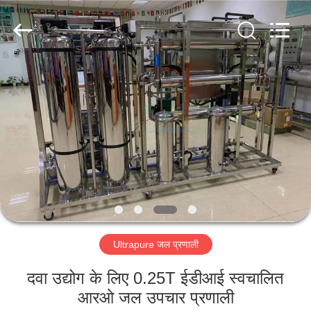
Kai
Yuan
Water
Treatment
Equipment
Co.,
Ltd..
All
घर
Rights
Reserved.
उत्पादों
हमारे
बारे
में
Ultrapure जल प्रणाली
कारखाना
भ्रमण
दवा उद्योग के लिए 0.25T ईडीआई स्वचालित
आरओ जल उपचार प्रणाली