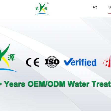
घर
उत