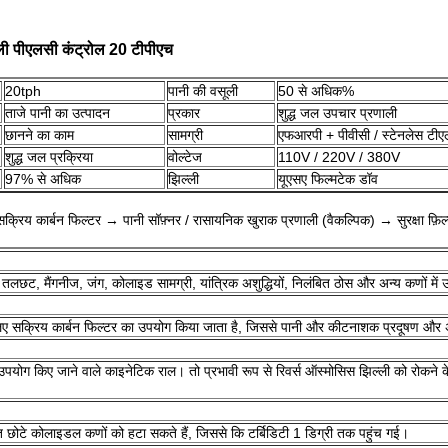
ली पीएलसी कंट्रोल 20 टीपीएच
20tph
पानी की वसूली
50 से अधिक%
ताजे पानी का उत्पादन
प्रकार
शुद्ध जल उपचार प्रणाली
छानने का काम
सामग्री
एफआरपी + पीवीसी / स्टेनलेस टीए
शुद्ध जल प्रक्रिया
वोल्टेज
110V / 220V / 380V
97% से अधिक
झिल्ली
यूएसए फिल्मटेक डॉव
→ सक्रिय कार्बन फिल्टर → पानी सॉफ़्नर / रासायनिक खुराक प्रणाली (वैकल्पिक) → सुरक्षा 
लिए तलछट, मैंगनीज, जंग, कोलाइड सामग्री, यांत्रिक अशुद्धियों, निलंबित ठोस और अन्य कणों में 
 के लिए सक्रिय कार्बन फिल्टर का उपयोग किया जाता है, जिससे पानी और कीटनाशक प्रदूषण और
ए उपयोग किए जाने वाले काइनेटिक राल।
तो प्रभावी रूप से रिवर्स ऑस्मोसिस झिल्ली को रोकने 
हुत छोटे कोलाइडल कणों को हटा सकते हैं, जिससे कि टर्बिडिटी 1 डिग्री तक पहुंच गई।