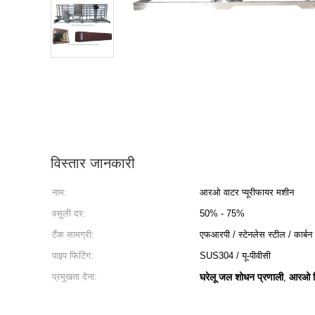
विस्तार जानकारी
नाम:
आरओ वाटर प्यूरीफायर मशीन
वसूली दर:
50% - 75%
टैंक सामग्री:
एफआरपी / स्टेनलेस स्टील / कार्बन
पाइप फिटिंग:
SUS304 / यू-पीवीसी
प्रमुखता देना:
घरेलू जल शोधन प्रणाली
आरओ रि
,