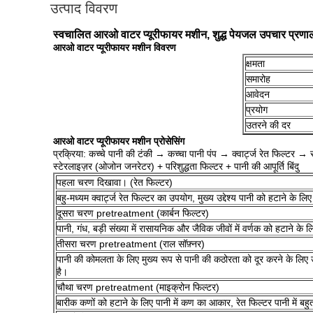
उत्पाद विवरण
स्वचालित आरओ वाटर प्यूरीफायर मशीन, शुद्ध पेयजल उपचार प्रणा
आरओ वाटर प्यूरीफायर मशीन विवरण
क्षमता
समारोह
आवेदन
प्रयोग
उतरने की दर
आरओ वाटर प्यूरीफायर मशीन प्रोसेसिंग
प्रक्रिया: कच्चे पानी की टंकी → कच्चा पानी पंप → क्वार्ट्ज रेत फिल्टर 
स्टेरलाइज़र (ओजोन जनरेटर) + परिशुद्धता फिल्टर + पानी की आपूर्ति बिंदु
पहला चरण दिखावा। (रेत फिल्टर)
बहु-मध्यम क्वार्ट्ज रेत फिल्टर का उपयोग, मुख्य उद्देश्य पानी को हटाने के 
दूसरा चरण pretreatment (कार्बन फिल्टर)
पानी, गंध, बड़ी संख्या में रासायनिक और जैविक जीवों में वर्णक को हटाने
तीसरा चरण pretreatment (राल सॉफ़्नर)
पानी की कोमलता के लिए मुख्य रूप से पानी की कठोरता को दूर करने के लि
है।
चौथा चरण pretreatment (माइक्रोन फिल्टर)
बारीक कणों को हटाने के लिए पानी में कण का आकार, रेत फिल्टर पानी में ब