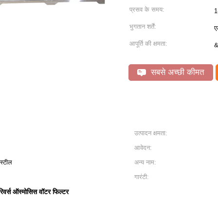
प्रसव के समय:
1
भुगतान शर्तें:
ए
आपूर्ति की क्षमता:
&
सबसे अच्छी कीमत
उत्पादन क्षमता:
आवेदन:
 स्टील
अन्य नाम:
गारंटी:
वर्स ऑस्मोसिस वॉटर फिल्टर