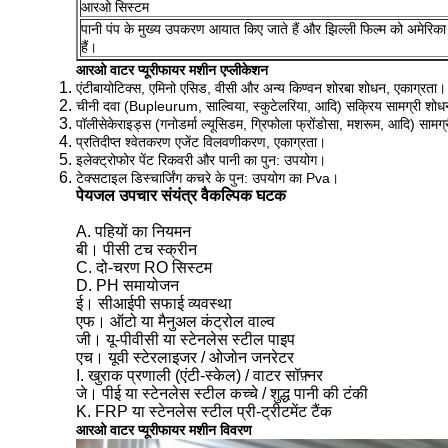
आरओ सिस्टम
पानी पंप के मुख्य उपकरण आयात किए जाते हैं और झिल्ली फिल्म को अमेरिका 
हैं।
आरओ वाटर प्यूरीफायर मशीन एप्लीकेशन
एंटीबायोटिक्स, एमिनो एसिड, वीसी और अन्य किण्वन शोरबा शोधन, एकाग्रता।
चीनी दवा (Bupleurum, साल्विया, स्कुटेलरिया, आदि) सक्रिय सामग्री शोध
पॉलीसेकेराइड्स (गनोडर्मा ल्यूसिडम, ग्रिफोला फ्रोंडोसा, मशरूम, आदि) सामग
प्रतिदीप्त श्वेतकरण एजेंट विलवणीकरण, एकाग्रता।
इलेक्ट्रोफोर पेंट रिकवरी और पानी का पुन: उपयोग।
टेक्सटाइल डिस्चार्जिंग कचरे के पुन: उपयोग का Pva।
पेयजल उपचार संयंत्र वैकल्पिक घटक
A. पहियों का नियमन
बी। पीसी टच स्क्रीन
C. दो-चरण RO सिस्टम
D. PH समायोजन
ई। सीआईपी सफाई व्यवस्था
एफ। ऑटो या मैनुअल कंट्रोल वाल्व
जी। यू-पीवीसी या स्टेनलेस स्टील पाइप
एच। यूवी स्टेरलाइजर / ओजोन जनरेटर
I. खुराक प्रणाली (एंटी-स्केल) / वाटर सॉफ़्नर
जे। पीई या स्टेनलेस स्टील कच्चे / शुद्ध पानी की टंकी
K. FRP या स्टेनलेस स्टील प्री-ट्रीटमेंट टैंक
आरओ वाटर प्यूरीफायर मशीन विवरण