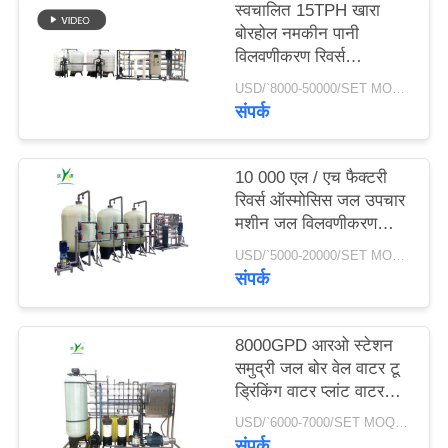
स्वचालित 15TPH खारा
बोरहोल नमकीन पानी
साइटमैप
विलवणीकरण रिवर्स
ऑस्मोसिस फ़िल्टर सिस्टम
USD/`8000-50000/SET MOQ:एक सेट
शुद्धिकरण उपचार आरओ
संपर्क
PRIVACY
प्लांट
POLICY
10 000 एल / एच फैक्टरी
रिवर्स ऑस्मोसिस जल उपचार
मशीन जल विलवणीकरण
संयंत्र जल उपचार उपकरण
USD/`5000-20000/SET MOQ:एक सेट
आरओ सिस्टम
संपर्क
8000GPD आरओ स्टेशन
समुद्री जल बोर वेल वाटर टू
ड्रिंकिंग वाटर प्लांट वाटर
डिसेलिनेशन मशीन
USD/`6000-7000/SET MOQ:एक सेट
संपर्क