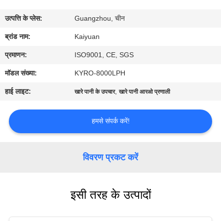
गुणवत्ता
उत्पत्ति के प्लेस:
Guangzhou, चीन
नियंत्रण
ब्रांड नाम:
Kaiyuan
संपर्क
प्रमाणन:
ISO9001, CE, SGS
करें
मॉडल संख्या:
KYRO-8000LPH
हाई लाइट:
,
खारे पानी के उपचार
खारे पानी आरओ प्रणाली
एक
उद्धरण
हमसे संपर्क करें!
का
अनुरोध
विवरण प्रकट करें
करें
इसी तरह के उत्पादों
COMPANY
NEWS