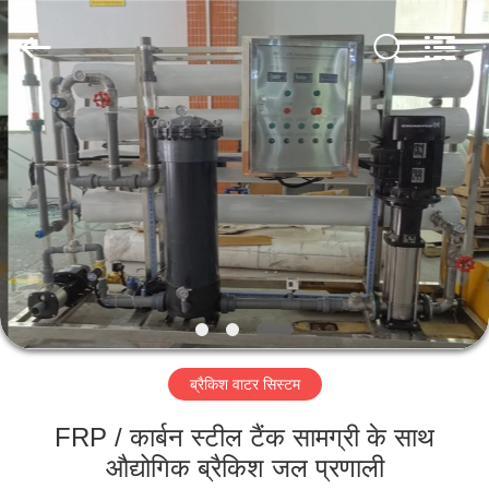
Kai
Yuan
Water
Treatment
Equipment
Co.,
Ltd..
All
घर
Rights
Reserved.
उत्पादों
हमारे
बारे
में
ब्रैकिश वाटर सिस्टम
कारखाना
भ्रमण
FRP / कार्बन स्टील टैंक सामग्री के साथ
औद्योगिक ब्रैकिश जल प्रणाली