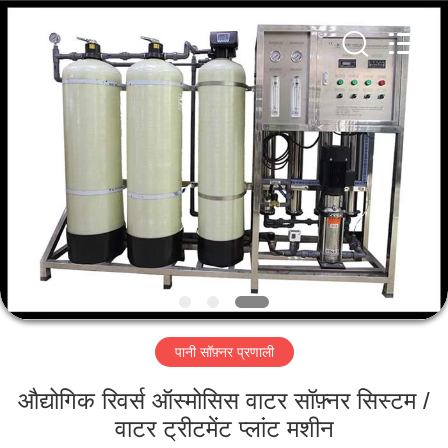
Kai
Yuan
Water
Treatment
Equipment
Co.,
Ltd..
All
घर
Rights
Reserved.
उत्पादों
हमारे
बारे
में
पानी सॉफ़्नर प्रणाली
कारखाना
भ्रमण
औद्योगिक रिवर्स ऑस्मोसिस वाटर सॉफ़्नर सिस्टम /
वाटर ट्रीटमेंट प्लांट मशीन