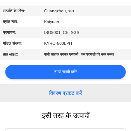
गुणवत्ता
उत्पत्ति के प्लेस:
Guangzhou, चीन
नियंत्रण
ब्रांड नाम:
Kaiyuan
संपर्क
प्रमाणन:
ISO9001, CE, SGS
करें
मॉडल संख्या:
KYRO-500LPH
हाई लाइट:
,
पानी सॉफ़्नर उपचार प्रणाली
जल प्रणाली को नरम करना
एक
उद्धरण
हमसे संपर्क करें!
का
अनुरोध
विवरण प्रकट करें
करें
इसी तरह के उत्पादों
COMPANY
NEWS