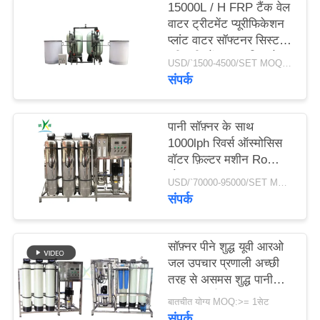
15000L / H FRP टैंक वेल
वाटर ट्रीटमेंट प्यूरीफिकेशन
साइटमैप
प्लांट वाटर सॉफ्टनर सिस्टम
प्री-ट्रीटमेंट वाटर फिल्ट्रेशन
USD/`1500-4500/SET MOQ:एक सेट
फिल्टर
संपर्क
PRIVACY
POLICY
पानी सॉफ़्नर के साथ
1000lph रिवर्स ऑस्मोसिस
वॉटर फ़िल्टर मशीन Ro
शोधक
USD/`70000-95000/SET MOQ:1 सेट
संपर्क
सॉफ़्नर पीने शुद्ध यूवी आरओ
जल उपचार प्रणाली अच्छी
तरह से असमस शुद्ध पानी
मशीन रिवर्स
बातचीत योग्य MOQ:>= 1सेट
संपर्क